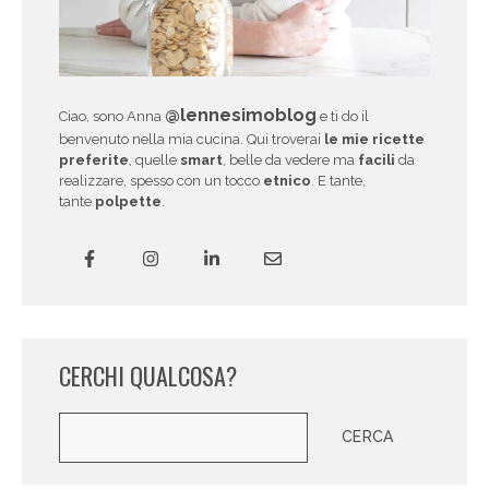
@lennesimoblog
Ciao, sono Anna
e ti do il
benvenuto nella mia cucina. Qui troverai
le mie ricette
preferite
, quelle
smart
, belle da vedere ma
facili
da
realizzare, spesso con un tocco
etnico
. E tante,
tante
polpette
.
CERCHI QUALCOSA?
Cerca
CERCA