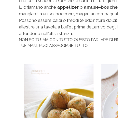
che c’è in scadenza (perché la cucina di tutti giorn
Li chiamano
anche
appetizer
o
amuse-bouche
mangiare in un sol boccone, magari accompagna
Possono essere caldi o freddi (e addirittura dolc
allestire una tavola a buffet prima dell’arrivo degl
attendono nell’altra stanza.
NON SO TU, MA CON TUTTO QUESTO PARLARE DI FIN
TUE MANI, PUOI ASSAGGIARE TUTTO!