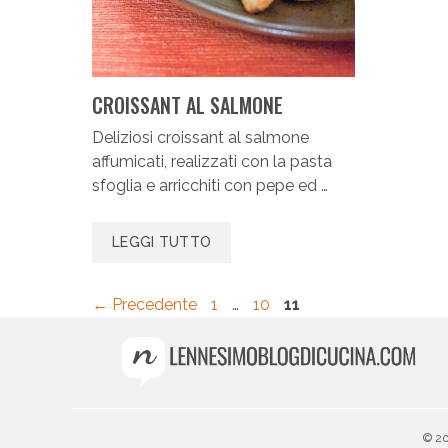
CROISSANT AL SALMONE
Deliziosi croissant al salmone
affumicati, realizzati con la pasta
sfoglia e arricchiti con pepe ed …
LEGGI TUTTO
Pagina
Pagina
Pagina
←
Precedente
1
…
10
11
© 20