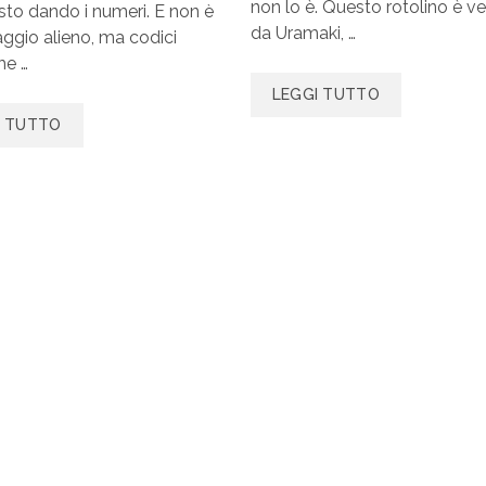
non lo è. Questo rotolino è ve
sto dando i numeri. E non è
da Uramaki, …
aggio alieno, ma codici
he …
LEGGI TUTTO
I TUTTO