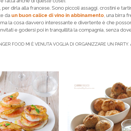
i è fatta anche di queste cose).
, per dirla alla francese. Sono piccoli assaggi, crostini e tar
te da
un buon calice di vino in abbinamento
, una birra f
i) ma la cosa davvero interessante e divertente è che posso
i invitati e godersi poi in tranquillità la compagnia, senza do
GER FOOD MI È VENUTA VOGLIA DI ORGANIZZARE UN PARTY. A