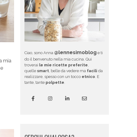
@lennesimoblog
Ciao, sono Anna
e ti
do il benvenuto nella mia cucina. Qui
a mia
troverai
le mie ricette preferite
,
ce
quelle
smart
, belle da vedere ma
facili
da
realizzare, spesso con un tocco
etnico
. E
tante, tante
polpette
.