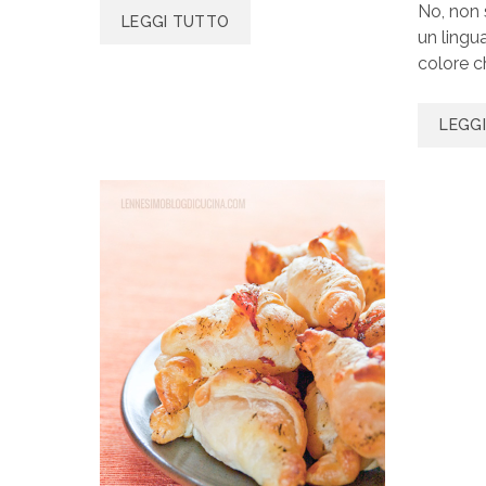
No, non 
LEGGI TUTTO
un lingu
colore c
LEGG