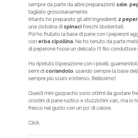
sempre da parte da altre preparazioni)
sale
,
pe
tagliato grossolanamente.
Intanto ho preparato gli altri ingredienti:
2 peper
una ciotolina di
spinaci
freschi sbollentati.
Poi ho frullato la base di pane con i peperoni agg
con
erba cipollina
. Ne ho tenuto da parte metà
di peperone fosse un delicato (!) filo conduttore d
Ho ripetuto l’operazione con i piselli, guarnendoli
semi di
coriandolo
, usando sempre la base dell
sempre più scuro e intenso. Bellissimo!
Questi mini gazpacho sono ottimi da gustare f
crostini di pane rustico e stuzzichini vari… ma io 
fresco nel gusto con un po’ di calore.
Click.