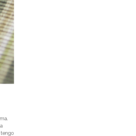
ima.
na
 tengo