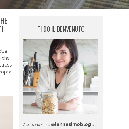
CHE
TI
TI DO IL BENVENUTO
olta
e che
stressi
 troppo
@lennesimoblog
Ciao, sono Anna
e ti