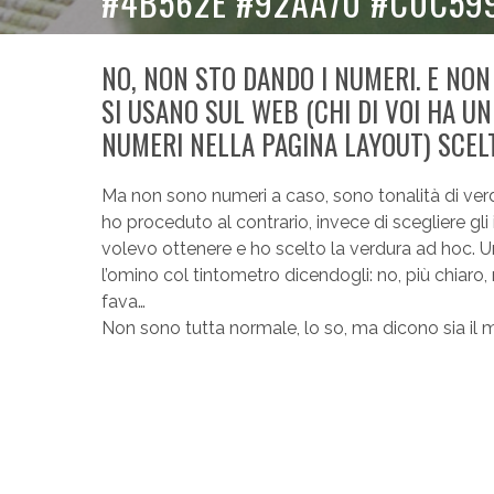
#4B562E #92AA70 #C0C599
NO, NON STO DANDO I NUMERI. E NON
SI USANO SUL WEB (CHI DI VOI HA U
NUMERI NELLA PAGINA LAYOUT) SCELTI
Ma non sono numeri a caso, sono tonalità di verde
ho proceduto al contrario, invece di scegliere gli
volevo ottenere e ho scelto la verdura ad hoc. Un
l’omino col tintometro dicendogli: no, più chiaro
fava…
Non sono tutta normale, lo so, ma dicono sia il m