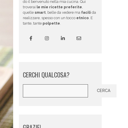
do il benvenuto nella mia cucina. Qui
troverai
le mie ricette preferite
,
quelle
smart
, belle da vedere ma
facili
da
realizzare, spesso con un tocco
etnico
. E
tante, tante
polpette
.
CERCHI QUALCOSA?
Cerca
CERCA
GRAZIE!