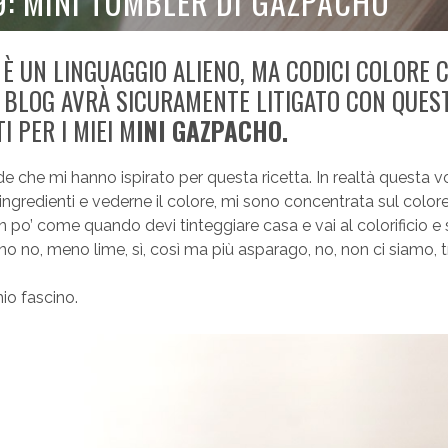
: MINI TUMBLER DI GAZPACHO
 È UN LINGUAGGIO ALIENO, MA CODICI COLORE 
N BLOG AVRÀ SICURAMENTE LITIGATO CON QUES
 PER I MIEI M
INI GAZPACHO.
 che mi hanno ispirato per questa ricetta. In realtà questa v
 ingredienti e vederne il colore, mi sono concentrata sul color
 po’ come quando devi tinteggiare casa e vai al colorificio e 
, no no, meno lime, sì, così ma più asparago, no, non ci siamo,
io fascino.