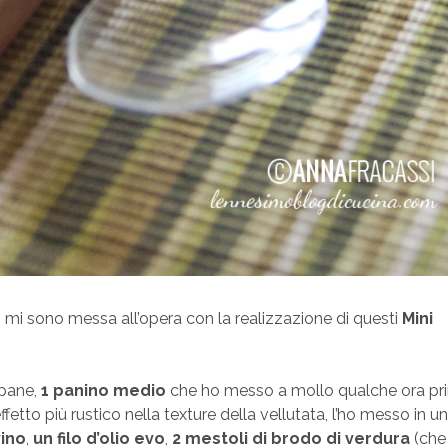
e, mi sono messa all’opera con la realizzazione di questi
Mini
 pane,
1 panino medio
che ho messo a mollo qualche ora pr
etto più rustico nella texture della vellutata, l’ho messo in u
vino
,
un filo d’olio evo
,
2 mestoli di brodo di verdura
(che