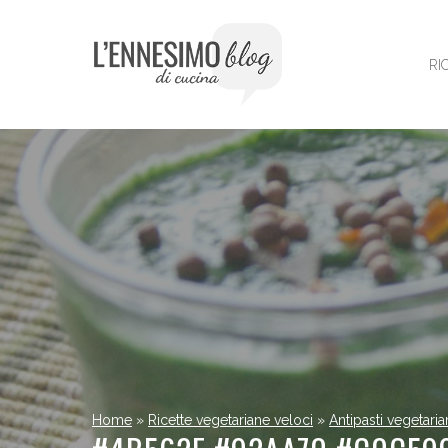
Vai
al
contenuto
RI
Home
»
Ricette vegetariane veloci
»
Antipasti vegetaria