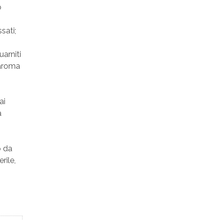
o
ssati;
uarniti
’aroma
ai
a
o da
rile,