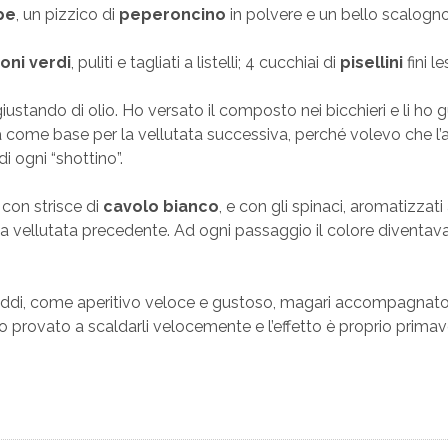
pe
, un pizzico di
peperoncino
in polvere e un bello scalogn
oni verdi
, puliti e tagliati a listelli; 4 cucchiai di
pisellini
fini le
iustando di olio. Ho versato il composto nei bicchieri e li ho g
 come base per la vellutata successiva, perché volevo che l
i ogni “shottino”.
 con strisce di
cavolo bianco
, e con gli spinaci, aromatizzati 
a vellutata precedente. Ad ogni passaggio il colore diventav
reddi, come aperitivo veloce e gustoso, magari accompagnat
ho provato a scaldarli velocemente e l’effetto è proprio primave