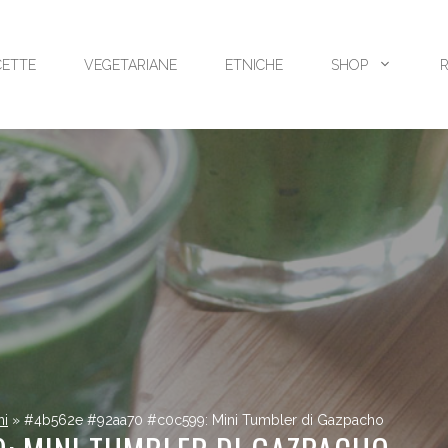
CETTE
VEGETARIANE
ETNICHE
SHOP
ni
»
#4b562e #92aa70 #c0c599: Mini Tumbler di Gazpacho