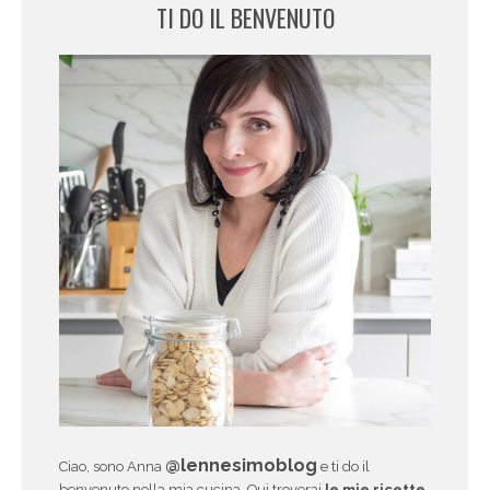
TI DO IL BENVENUTO
@lennesimoblog
Ciao, sono Anna
e ti do il
benvenuto nella mia cucina. Qui troverai
le mie ricette