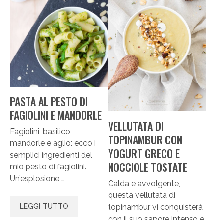
PASTA AL PESTO DI
FAGIOLINI E MANDORLE
VELLUTATA DI
Fagiolini, basilico,
TOPINAMBUR CON
mandorle e aglio: ecco i
YOGURT GRECO E
semplici ingredienti del
NOCCIOLE TOSTATE
mio pesto di fagiolini.
Un’esplosione …
Calda e avvolgente,
questa vellutata di
topinambur vi conquisterà
LEGGI TUTTO
con il suo sapore intenso e