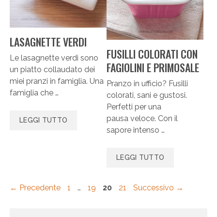
LASAGNETTE VERDI
FUSILLI COLORATI CON
Le lasagnette verdi sono
FAGIOLINI E PRIMOSALE
un piatto collaudato dei
miei pranzi in famiglia. Una
Pranzo in ufficio? Fusilli
famiglia che …
colorati, sani e gustosi.
Perfetti per una
pausa veloce. Con il
LEGGI TUTTO
sapore intenso …
LEGGI TUTTO
Pagina
Pagina
Pagina
Pagina
←
Precedente
1
…
19
20
21
Successivo
→