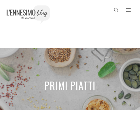
Vai
ME
al
contenuto
PRIMI PIATTI