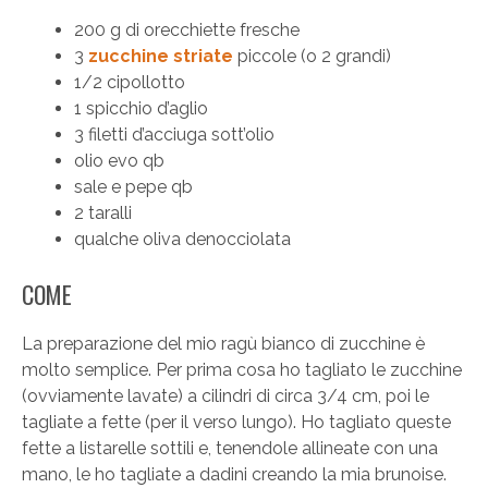
200 g di orecchiette fresche
3
zucchine striate
piccole (o 2 grandi)
1/2 cipollotto
1 spicchio d’aglio
3 filetti d’acciuga sott’olio
olio evo qb
sale e pepe qb
2 taralli
qualche oliva denocciolata
COME
La preparazione del mio ragù bianco di zucchine è
molto semplice. Per prima cosa ho tagliato le zucchine
(ovviamente lavate) a cilindri di circa 3/4 cm, poi le
tagliate a fette (per il verso lungo). Ho tagliato queste
fette a listarelle sottili e, tenendole allineate con una
mano, le ho tagliate a dadini creando la mia brunoise.