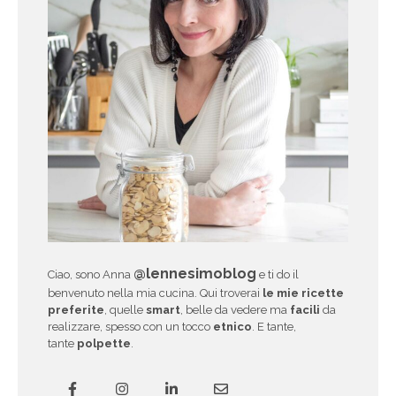
@lennesimoblog
Ciao, sono Anna
e ti do il
benvenuto nella mia cucina. Qui troverai
le mie ricette
preferite
, quelle
smart
, belle da vedere ma
facili
da
realizzare, spesso con un tocco
etnico
. E tante,
tante
polpette
.