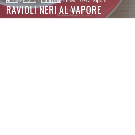
Home
»
Ricette
»
primi piatti
»
Ravioli neri al vapore
RAVIOLI NERI AL VAPORE