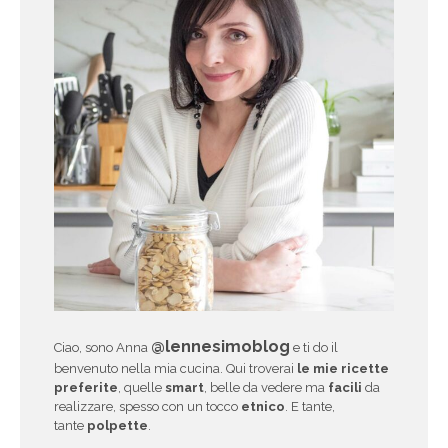
@lennesimoblog
Ciao, sono Anna
e ti do il
benvenuto nella mia cucina. Qui troverai
le mie ricette
preferite
, quelle
smart
, belle da vedere ma
facili
da
realizzare, spesso con un tocco
etnico
. E tante,
tante
polpette
.