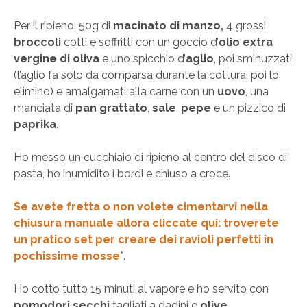
Per il ripieno: 50g di
macinato di manzo,
4 grossi
broccoli
cotti e soffritti con un goccio d’
olio extra
vergine di oliva
e uno spicchio d’
aglio
, poi sminuzzati
(l’aglio fa solo da comparsa durante la cottura, poi lo
elimino) e amalgamati alla carne con un
uovo
, una
manciata di
pan grattato
,
sale
,
pepe
e un pizzico di
paprika
.
Ho messo un cucchiaio di ripieno al centro del disco di
pasta, ho inumidito i bordi e chiuso a croce.
Se avete fretta o non volete cimentarvi nella
chiusura manuale allora cliccate qui: troverete
un pratico set per creare dei ravioli perfetti in
pochissime mosse
*.
Ho cotto tutto 15 minuti al vapore e ho servito con
pomodori secchi
tagliati a dadini e
olive