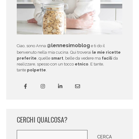
@lennesimoblog
Ciao, sono Anna
e ti do il
benvenuto nella mia cucina. Qui troverai
le mie ricette
preferite
, quelle
smart
, belle da vedere ma
facili
da
realizzare, spesso con un tocco
etnico
. E tante,
tante
polpette
.
CERCHI QUALCOSA?
Cerca
CERCA