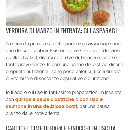
VERDURA DI MARZO IN ENTRATA: GLI ASPARAGI
A marzo la primavera è alle porte e gli
asparagi
sono
uno dei suoi simboli. Esistono diverse varierà (deliziosi
quelli selvatici), diversi colori (verdi, bianchi o viola) e
tante provenienze. In comune hanno delle straordinarie
proprietà nutrizionali, sono poco calorici , ricchi di fibre,
di vitamine e di sostanze depurative e diuretiche.
Io li adoro e li uso in tantissime preparazioni: in insalata,
con
quinoa e salsa d’ostriche
o
con riso e
salmone in una deliziosa bowl
,
per una pausa
pranzo dalle note orientali.
CARCIOFI, CIME DI RAPA E FINOCCHI IN USCITA