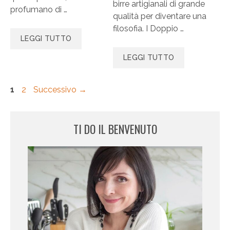
birre artigianali di grande
profumano di …
qualità per diventare una
filosofia. I Doppio …
LEGGI TUTTO
LEGGI TUTTO
Pagina
Pagina
1
2
Successivo
→
TI DO IL BENVENUTO