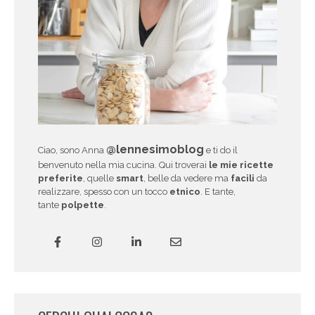
@lennesimoblog
Ciao, sono Anna
e ti do il
benvenuto nella mia cucina. Qui troverai
le mie ricette
preferite
, quelle
smart
, belle da vedere ma
facili
da
realizzare, spesso con un tocco
etnico
. E tante,
tante
polpette
.