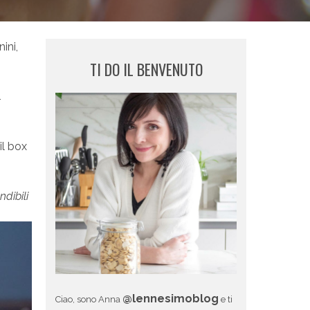
ini,
TI DO IL BENVENUTO
4
il box
ndibili
@lennesimoblog
Ciao, sono Anna
e ti