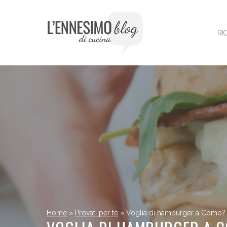
Vai
al
contenuto
RI
Home
»
Provati per te
»
Voglia di hamburger a Como? I