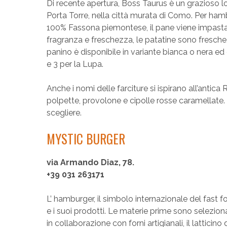
Di recente apertura, Boss Taurus è un grazioso 
Porta Torre, nella città murata di Como. Per ham
100% Fassona piemontese, il pane viene impastat
fragranza e freschezza, le patatine sono fresche, 
panino è disponibile in variante bianca o nera ed è 
e 3 per la Lupa.
Anche i nomi delle farciture si ispirano all’ant
polpette, provolone e cipolle rosse caramellate. I
scegliere.
MYSTIC BURGER
via Armando Diaz, 78.
+39 031 263171
L’ hamburger, il simbolo internazionale del fast fo
e i suoi prodotti. Le materie prime sono seleziona
in collaborazione con forni artigianali, il latticin