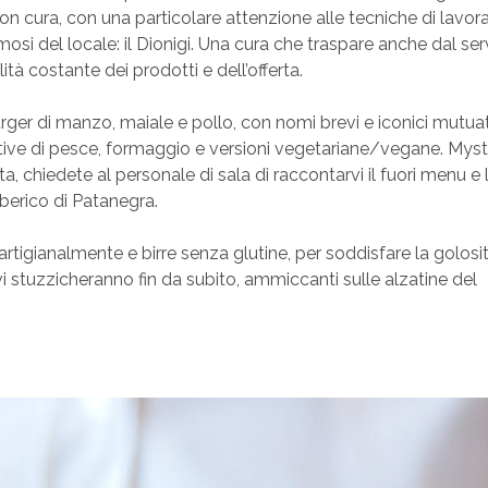
 cura, con una particolare attenzione alle tecniche di lavor
amosi del locale: il Dionigi. Una cura che traspare anche dal serv
ità costante dei prodotti e dell’offerta.
rger di manzo, maiale e pollo, con nomi brevi e iconici mutuat
tive di pesce, formaggio e versioni vegetariane/vegane. Myst
a, chiedete al personale di sala di raccontarvi il fuori menu e 
Iberico di Patanegra.
rtigianalmente e birre senza glutine, per soddisfare la golosi
 vi stuzzicheranno fin da subito, ammiccanti sulle alzatine del