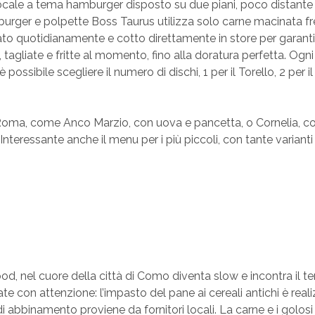
locale a tema hamburger disposto su due piani, poco distante
burger e polpette Boss Taurus utilizza solo carne macinata f
o quotidianamente e cotto direttamente in store per garanti
tagliate e fritte al momento, fino alla doratura perfetta. Ogni
possibile scegliere il numero di dischi, 1 per il Torello, 2 per i
ica Roma, come Anco Marzio, con uova e pancetta, o Cornelia, c
nteressante anche il menu per i più piccoli, con tante varianti 
od, nel cuore della città di Como diventa slow e incontra il ter
te con attenzione: l’impasto del pane ai cereali antichi è real
o di abbinamento proviene da fornitori locali. La carne e i golosi