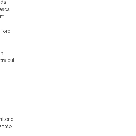
 da
resca
re
l Toro
on
tra cui
ritorio
izzato