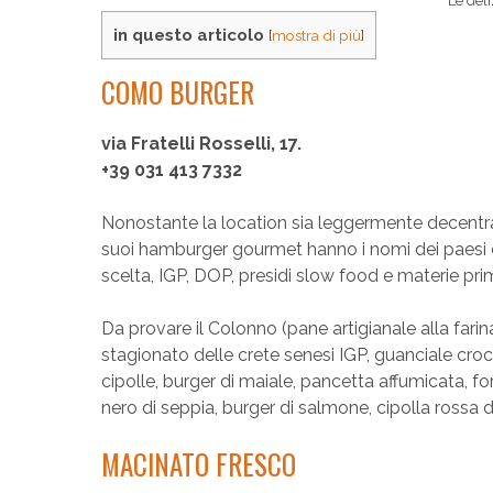
Le del
in questo articolo
[
mostra di più
]
COMO BURGER
via Fratelli Rosselli, 17.
+39 031 413 7332
Nonostante la location sia leggermente decentra
suoi hamburger gourmet hanno i nomi dei paesi che
scelta, IGP, DOP, presidi slow food e materie prime
Da provare il Colonno (pane artigianale alla farina
stagionato delle crete senesi IGP, guanciale crocc
cipolle, burger di maiale, pancetta affumicata, fo
nero di seppia, burger di salmone, cipolla rossa di
MACINATO FRESCO