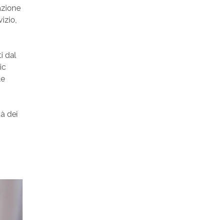
azione
izio,
i dal
ic
le
tà dei