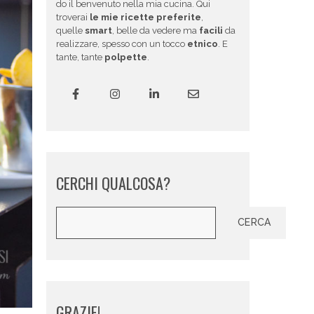
do il benvenuto nella mia cucina. Qui
troverai
le mie ricette preferite
,
quelle
smart
, belle da vedere ma
facili
da
realizzare, spesso con un tocco
etnico
. E
tante, tante
polpette
.
CERCHI QUALCOSA?
Cerca
CERCA
GRAZIE!