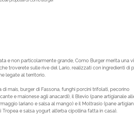
iziose proposte di Como Burger
ta e non particolarmente grande, Como Burger merita una visi
 troverete sulle rive del Lario, realizzati con ingredienti di 
 legate al territorio.
 di mais, burger di Fassona, funghi porcini trifolati, pecorino
ante e maionese agli anacardi), il Blevio (pane artigianale all
rmaggio lariano e salsa al mango) e il Moltrasio (pane artigian
 Tropea e salsa yogurt all’erba cipollina fatta in casa).