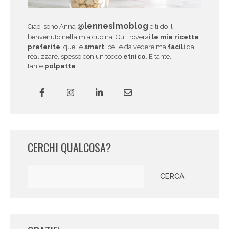
@lennesimoblog
Ciao, sono Anna
e ti do il
benvenuto nella mia cucina. Qui troverai
le mie ricette
preferite
, quelle
smart
, belle da vedere ma
facili
da
realizzare, spesso con un tocco
etnico
. E tante,
tante
polpette
.
CERCHI QUALCOSA?
Cerca
CERCA