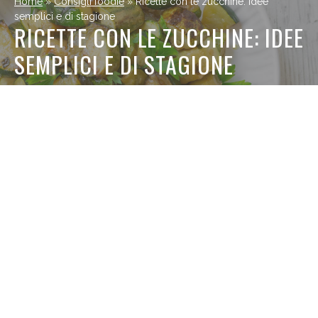
Home
»
Consigli foodie
»
Ricette con le zucchine: idee
semplici e di stagione
RICETTE CON LE ZUCCHINE: IDEE
SEMPLICI E DI STAGIONE