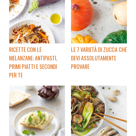
RICETTE CON LE
LE 7 VARIETÀ DI ZUCCA CHE
MELANZANE: ANTIPASTI,
DEVI ASSOLUTAMENTE
PRIMI PIATTI E SECONDI
PROVARE
PER TE