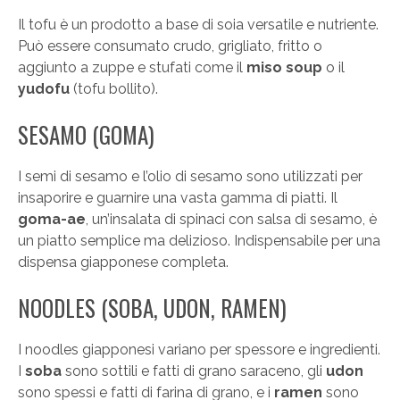
Il tofu è un prodotto a base di soia versatile e nutriente.
Può essere consumato crudo, grigliato, fritto o
aggiunto a zuppe e stufati come il
miso soup
o il
yudofu
(tofu bollito).
SESAMO (GOMA)
I semi di sesamo e l’olio di sesamo sono utilizzati per
insaporire e guarnire una vasta gamma di piatti. Il
goma-ae
, un’insalata di spinaci con salsa di sesamo, è
un piatto semplice ma delizioso. Indispensabile per una
dispensa giapponese completa.
NOODLES (SOBA, UDON, RAMEN)
I noodles giapponesi variano per spessore e ingredienti.
I
soba
sono sottili e fatti di grano saraceno, gli
udon
sono spessi e fatti di farina di grano, e i
ramen
sono