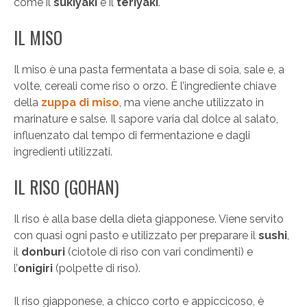
come il
sukiyaki
e il
teriyaki
.
IL MISO
Il miso è una pasta fermentata a base di soia, sale e, a
volte, cereali come riso o orzo. È l’ingrediente chiave
della
zuppa di miso
, ma viene anche utilizzato in
marinature e salse. Il sapore varia dal dolce al salato,
influenzato dal tempo di fermentazione e dagli
ingredienti utilizzati.
IL RISO (GOHAN)
Il riso è alla base della dieta giapponese. Viene servito
con quasi ogni pasto e utilizzato per preparare il
sushi
,
il
donburi
(ciotole di riso con vari condimenti) e
l’
onigiri
(polpette di riso).
Il riso giapponese, a chicco corto e appiccicoso, è