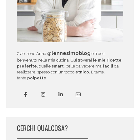
@lennesimoblog
Ciao, sono Anna
e ti do il
benvenuto nella mia cucina. Qui troverai
le mie ricette
preferite
, quelle
smart
, belle da vedere ma
facili
da
realizzare, spesso con un tocco
etnico
. E tante,
tante
polpette
.
CERCHI QUALCOSA?