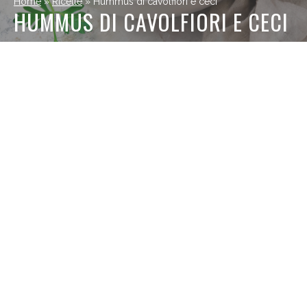
Home
»
Ricette
»
Hummus di cavolfiori e ceci
HUMMUS DI CAVOLFIORI E CECI