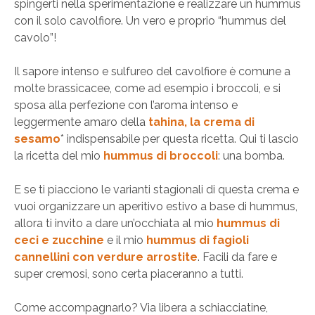
spingerti nella sperimentazione e realizzare un hummus
con il solo cavolfiore. Un vero e proprio “hummus del
cavolo”!
Il sapore intenso e sulfureo del cavolfiore è comune a
molte brassicacee, come ad esempio i broccoli, e si
sposa alla perfezione con l’aroma intenso e
leggermente amaro della
tahina, la crema di
sesamo
* indispensabile per questa ricetta. Qui ti lascio
la ricetta del mio
hummus di broccoli
: una bomba.
E se ti piacciono le varianti stagionali di questa crema e
vuoi organizzare un aperitivo estivo a base di hummus,
allora ti invito a dare un’occhiata al mio
hummus di
ceci e zucchine
e il mio
hummus di fagioli
cannellini con verdure arrostite
. Facili da fare e
super cremosi, sono certa piaceranno a tutti.
Come accompagnarlo? Via libera a schiacciatine,