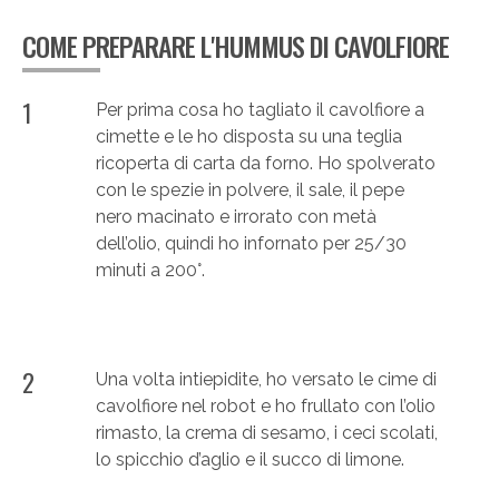
COME PREPARARE L'HUMMUS DI CAVOLFIORE
1
Per prima cosa ho tagliato il cavolfiore a
cimette e le ho disposta su una teglia
ricoperta di carta da forno. Ho spolverato
con le spezie in polvere, il sale, il pepe
nero macinato e irrorato con metà
dell’olio, quindi ho infornato per 25/30
minuti a 200°.
2
Una volta intiepidite, ho versato le cime di
cavolfiore nel robot e ho frullato con l’olio
rimasto, la crema di sesamo, i ceci scolati,
lo spicchio d’aglio e il succo di limone.