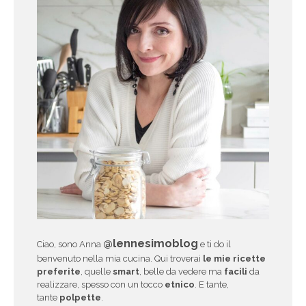
@lennesimoblog
Ciao, sono Anna
e ti do il
benvenuto nella mia cucina. Qui troverai
le mie ricette
preferite
, quelle
smart
, belle da vedere ma
facili
da
realizzare, spesso con un tocco
etnico
. E tante,
tante
polpette
.