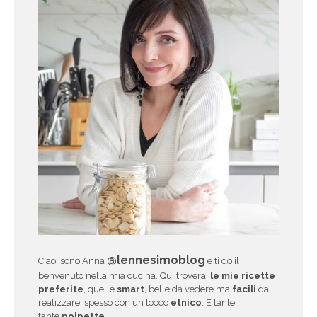
@lennesimoblog
Ciao, sono Anna
e ti do il
benvenuto nella mia cucina. Qui troverai
le mie ricette
preferite
, quelle
smart
, belle da vedere ma
facili
da
realizzare, spesso con un tocco
etnico
. E tante,
tante
polpette
.