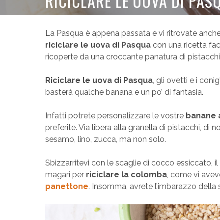
RICICLARE LE UOVA DI PA
La Pasqua è appena passata e vi ritrovate anche
riciclare le uova di Pasqua
con una ricetta fac
ricoperte da una croccante panatura di pistacchi
Riciclare le uova di Pasqua
, gli ovetti e i con
basterà qualche banana e un po’ di fantasia.
Infatti potrete personalizzare le vostre
banane a
preferite. Via libera alla granella di pistacchi, di 
sesamo, lino, zucca, ma non solo.
Sbizzarritevi con le scaglie di cocco essiccato, il
magari per
riciclare la colomba
, come vi avev
panettone
. Insomma, avrete l’imbarazzo della s