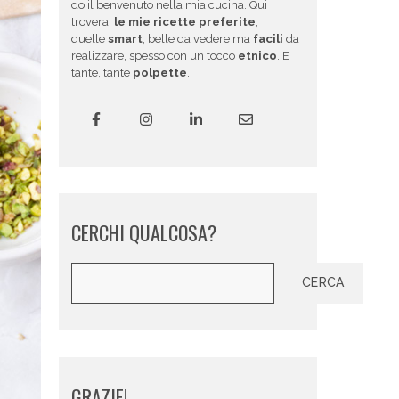
do il benvenuto nella mia cucina. Qui
troverai
le mie ricette preferite
,
quelle
smart
, belle da vedere ma
facili
da
realizzare, spesso con un tocco
etnico
. E
tante, tante
polpette
.
CERCHI QUALCOSA?
Cerca
CERCA
GRAZIE!