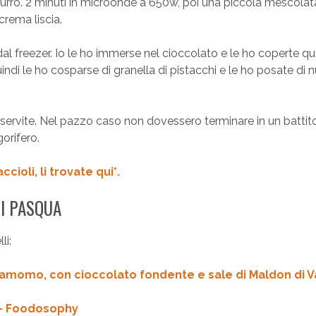
burro. 2 minuti in microonde a 650w, poi una piccola mescolata
crema liscia.
al freezer. Io le ho immerse nel cioccolato e le ho coperte qu
i le ho cosparse di granella di pistacchi e le ho posate di 
o servite. Nel pazzo caso non dovessero terminare in un battito
gorifero.
cioli, li trovate qui*.
DI PASQUA
li:
damomo, con cioccolato fondente e sale di Maldon di V
 – Foodosophy