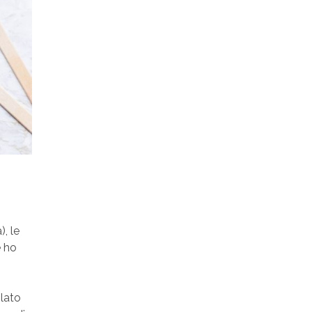
, le
e ho
olato