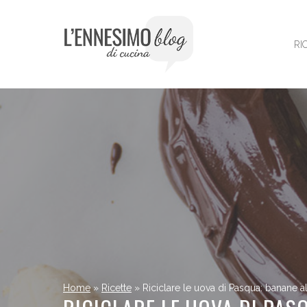
Vai
al
contenuto
RI
Home
»
Ricette
»
Riciclare le uova di Pasqua: banane a