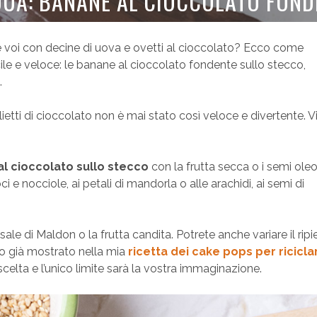
SQUA: BANANE AL CIOCCOLATO FOND
 voi con decine di uova e ovetti al cioccolato? Ecco come
ile e veloce: le banane al cioccolato fondente sullo stecco,
.
iglietti di cioccolato non è mai stato così veloce e divertente. V
l cioccolato sullo stecco
con la frutta secca o i semi oleo
noci e nocciole, ai petali di mandorla o alle arachidi, ai semi di
 sale di Maldon o la frutta candita. Potrete anche variare il ripi
o già mostrato nella mia
ricetta dei cake pops per riciclar
celta e l’unico limite sarà la vostra immaginazione.