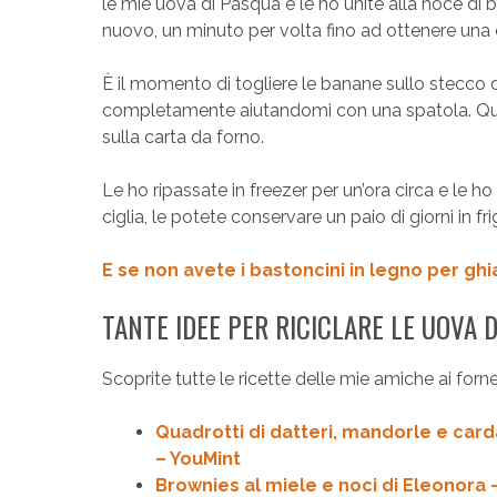
le mie uova di Pasqua e le ho unite alla noce di 
nuovo, un minuto per volta fino ad ottenere una 
È il momento di togliere le banane sullo stecco d
completamente aiutandomi con una spatola. Quind
sulla carta da forno.
Le ho ripassate in freezer per un’ora circa e le h
ciglia, le potete conservare un paio di giorni in fri
E se non avete i bastoncini in legno per ghiac
TANTE IDEE PER RICICLARE LE UOVA 
Scoprite tutte le ricette delle mie amiche ai fornel
Quadrotti di datteri, mandorle e car
– YouMint
Brownies al miele e noci di Eleonora