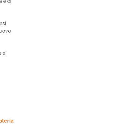
 e di
asi
nuovo
 di
aleria