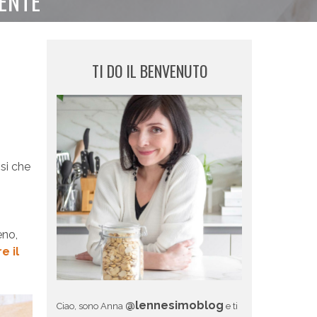
ENTE
TI DO IL BENVENUTO
i
si che
eno,
e il
@lennesimoblog
Ciao, sono Anna
e ti