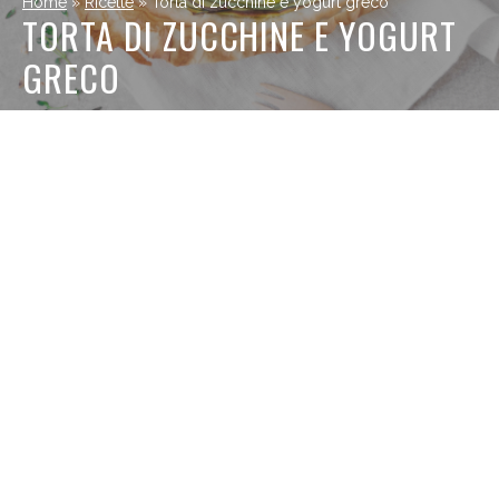
Home
»
Ricette
»
Torta di zucchine e yogurt greco
TORTA DI ZUCCHINE E YOGURT
GRECO