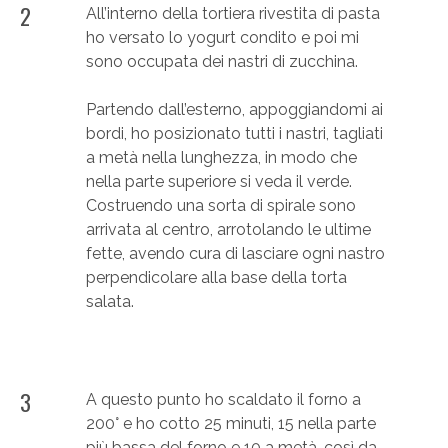
2
All’interno della tortiera rivestita di pasta
ho versato lo yogurt condito e poi mi
sono occupata dei nastri di zucchina.
Partendo dall’esterno, appoggiandomi ai
bordi, ho posizionato tutti i nastri, tagliati
a metà nella lunghezza, in modo che
nella parte superiore si veda il verde.
Costruendo una sorta di spirale sono
arrivata al centro, arrotolando le ultime
fette, avendo cura di lasciare ogni nastro
perpendicolare alla base della torta
salata.
3
A questo punto ho scaldato il forno a
200° e ho cotto 25 minuti, 15 nella parte
più bassa del forno e 10 a metà, così da