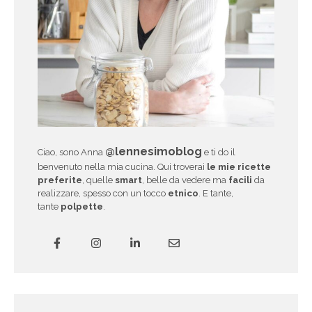
@lennesimoblog
Ciao, sono Anna
e ti do il
benvenuto nella mia cucina. Qui troverai
le mie ricette
preferite
, quelle
smart
, belle da vedere ma
facili
da
realizzare, spesso con un tocco
etnico
. E tante,
tante
polpette
.