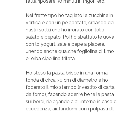
fatta riposare 30 minuti in frigorifero.
Nel frattempo ho tagliato le zucchine in
verticale con un pelapatate, creando dei
nastri sottili che ho irrorato con l’olio,
salato e pepato. Poi ho sbattuto le uova
con lo yogurt, sale e pepe a piacere,
unendo anche qualche fogliolina di timo
e l’erba cipollina tritata.
Ho steso la pasta brisée in una forma
tonda di circa 30 cm di diametro e ho
foderato il mio stampo (rivestito di carta
da forno), facendo aderire bene la pasta
sui bordi, ripiegandola all’interno in caso di
eccedenza, aiutandomi con i polpastrelli.