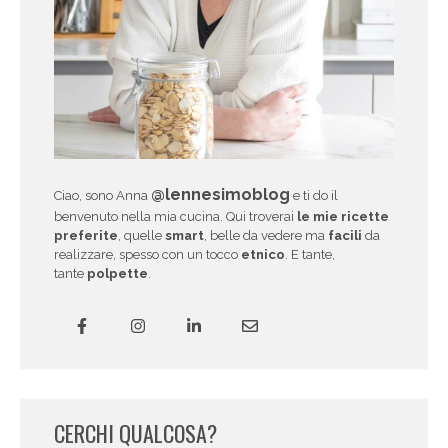
@lennesimoblog
Ciao, sono Anna
e ti do il
benvenuto nella mia cucina. Qui troverai
le mie ricette
preferite
, quelle
smart
, belle da vedere ma
facili
da
realizzare, spesso con un tocco
etnico
. E tante,
tante
polpette
.
CERCHI QUALCOSA?