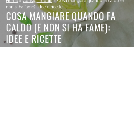
Home
»
Consigli foodie
»
Cosa mangiare quando fa caldo (e
non si ha fame): idee e ricette
COSA MANGIARE QUANDO FA
CALDO (E NON SI HA FAME):
IDEE E RICETTE