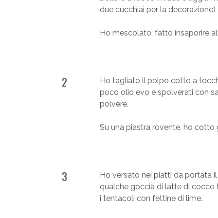
due cucchiai per la decorazione) e
Ho mescolato, fatto insaporire alt
2
Ho tagliato il polpo cotto a tocche
poco olio evo e spolverati con sal
polvere.
Su una piastra rovente, ho cotto g
3
Ho versato nei piatti da portata 
qualche goccia di latte di cocco 
i tentacoli con fettine di lime.