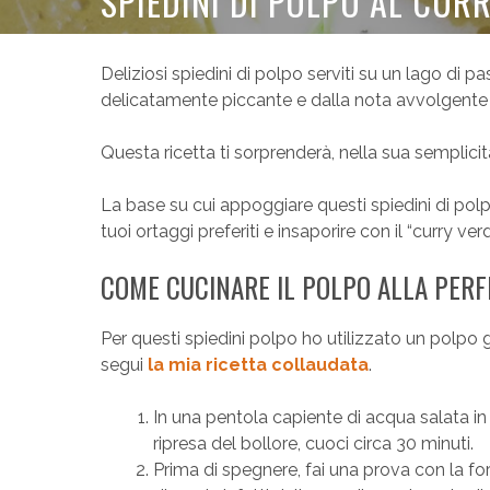
SPIEDINI DI POLPO AL CUR
Deliziosi spiedini di polpo serviti su un lago di 
delicatamente piccante e dalla nota avvolgente 
Questa ricetta ti sorprenderà, nella sua semplicit
La base su cui appoggiare questi spiedini di po
tuoi ortaggi preferiti e insaporire con il “curry ve
COME CUCINARE IL POLPO ALLA PERF
Per questi spiedini polpo ho utilizzato un polpo 
segui
la mia ricetta collaudata
.
In una pentola capiente di acqua salata i
ripresa del bollore, cuoci circa 30 minuti.
Prima di spegnere, fai una prova con la for