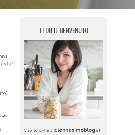
TI DO IL BENVENUTO
.
on i
pasta
*.
ato)
lla
a
@lennesimoblog
Ciao, sono Anna
e ti