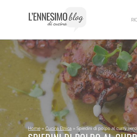
Vai
al
contenuto
RI
Home
»
Cucina Etnica
»
Spiedini di polpo al curry verd