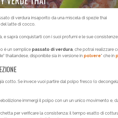
RY VERDE THAI
passato di verdura insaporito da una miscela di spezie thai
del latte di cocco.
à, e saprà conquistarti con i suoi profumi e le sue consistenze
lpo è un semplice
passato di verdura
, che potrai realizzare c
rde” thailandese, disponibile sia in versione in
polvere
* che in
EZIONE
già cotto. Se invece vuoi partire dal polpo fresco (o decongel
n ebollizione immergi il polpo con un un unico movimento e, da
chetta per verificare la consistenza: il tempo esatto di cottur