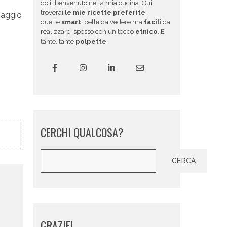
do il benvenuto nella mia cucina. Qui
troverai
le mie ricette preferite
,
saggio
quelle
smart
, belle da vedere ma
facili
da
realizzare, spesso con un tocco
etnico
. E
tante, tante
polpette
.
CERCHI QUALCOSA?
Cerca
CERCA
GRAZIE!