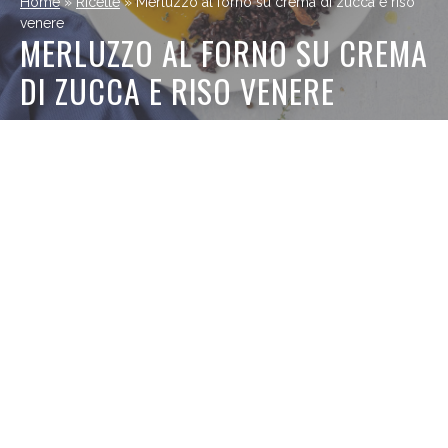
Home
»
Ricette
»
Merluzzo al forno su crema di zucca e riso
venere
MERLUZZO AL FORNO SU CREMA
DI ZUCCA E RISO VENERE