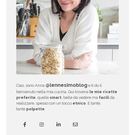
@lennesimoblog
Ciao, sono Anna
e ti do il
benvenuto nella mia cucina. Qui troverai
le mie ricette
preferite
, quelle
smart
, belle da vedere ma
facili
da
realizzare, spesso con un tocco
etnico
. E tante,
tante
polpette
.