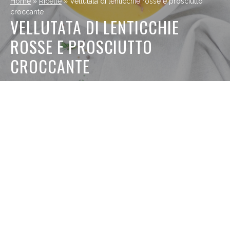
Home
»
Ricette
»
Vellutata di lenticchie rosse e prosciutto
croccante
VELLUTATA DI LENTICCHIE
ROSSE E PROSCIUTTO
CROCCANTE