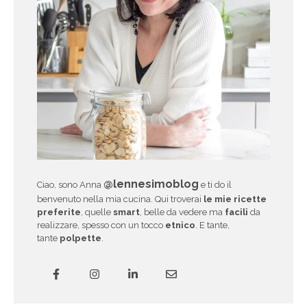
@lennesimoblog
Ciao, sono Anna
e ti do il
benvenuto nella mia cucina. Qui troverai
le mie ricette
preferite
, quelle
smart
, belle da vedere ma
facili
da
realizzare, spesso con un tocco
etnico
. E tante,
tante
polpette
.