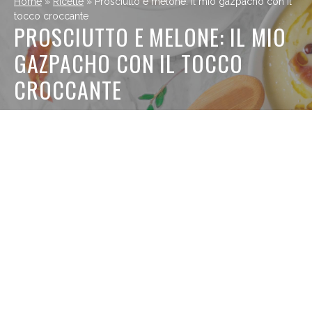
Home
»
Ricette
»
Prosciutto e melone: il mio gazpacho con il
tocco croccante
PROSCIUTTO E MELONE: IL MIO
GAZPACHO CON IL TOCCO
CROCCANTE