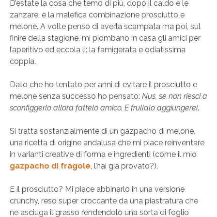
D’estate la cosa che temo di più, dopo il caldo e le
zanzare, è la malefica combinazione prosciutto e
melone. A volte penso di averla scampata ma poi, sul
finire della stagione, mi piombano in casa gli amici per
l’aperitivo ed eccola lì: la famigerata e odiatissima
coppia.
Dato che ho tentato per anni di evitare il prosciutto e
melone senza successo ho pensato:
Nus, se non riesci a
sconfiggerlo allora fattelo amico. E frullalo aggiungerei
.
Si tratta sostanzialmente di un gazpacho di melone,
una ricetta di origine andalusa che mi piace reinventare
in varianti creative di forma e ingredienti (come il mio
gazpacho di fragole
, l’hai già provato?).
E il prosciutto? Mi piace abbinarlo in una versione
crunchy, reso super croccante da una piastratura che
ne asciuga il grasso rendendolo una sorta di foglio