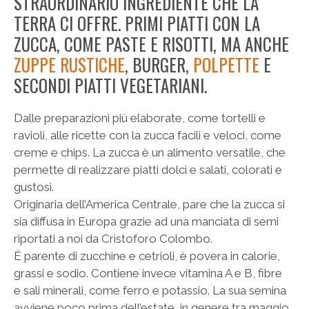
STRAORDINARIO INGREDIENTE CHE LA
TERRA CI OFFRE. PRIMI PIATTI CON LA
ZUCCA, COME PASTE E RISOTTI, MA ANCHE
ZUPPE RUSTICHE
, BURGER,
POLPETTE
E
SECONDI PIATTI VEGETARIANI.
Dalle preparazioni più elaborate, come tortelli e
ravioli, alle ricette con la zucca facili e veloci, come
creme e chips. La zucca è un alimento versatile, che
permette di realizzare piatti dolci e salati, colorati e
gustosi.
Originaria dell’America Centrale, pare che la zucca si
sia diffusa in Europa grazie ad una manciata di semi
riportati a noi da Cristoforo Colombo.
È parente di zucchine e cetrioli, è povera in calorie,
grassi e sodio. Contiene invece vitamina A e B, fibre
e sali minerali, come ferro e potassio. La sua semina
avviene poco prima dell’estate, in genere tra maggio