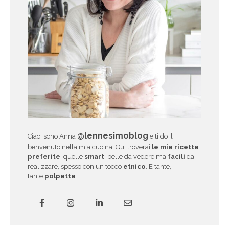
@lennesimoblog
Ciao, sono Anna
e ti do il
benvenuto nella mia cucina. Qui troverai
le mie ricette
preferite
, quelle
smart
, belle da vedere ma
facili
da
realizzare, spesso con un tocco
etnico
. E tante,
tante
polpette
.