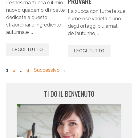
PROVARE
L’ennesima zucca è il mio
nuovo quaderno di ricette
La zucca con tutte le sue
dedicate a questo
numerose varietà è uno
straordinario ingrediente
degli ortaggi più amati
autunnale. …
dell’autunno, …
LEGGI TUTTO
LEGGI TUTTO
Pagina
Pagina
Pagina
1
2
…
4
Successivo
→
TI DO IL BENVENUTO