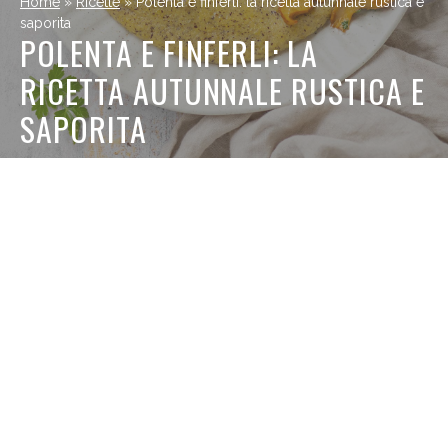
Home
»
Ricette
»
Polenta e finferli: la ricetta autunnale rustica e
saporita
POLENTA E FINFERLI: LA
RICETTA AUTUNNALE RUSTICA E
SAPORITA