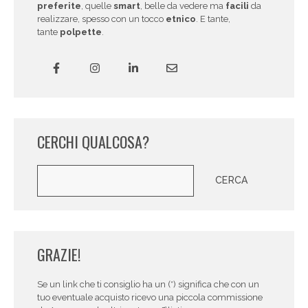
preferite
, quelle
smart
, belle da vedere ma
facili
da
realizzare, spesso con un tocco
etnico
. E tante,
tante
polpette
.
CERCHI QUALCOSA?
Cerca
CERCA
GRAZIE!
Se un link che ti consiglio ha un (*) significa che con un
tuo eventuale acquisto ricevo una piccola commissione