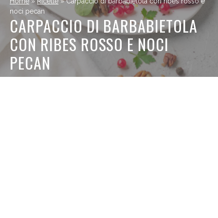
Home
»
Ricette
»
Carpaccio di barbabietola con ribes rosso e
noci pecan
CARPACCIO DI BARBABIETOLA
CON RIBES ROSSO E NOCI
PECAN