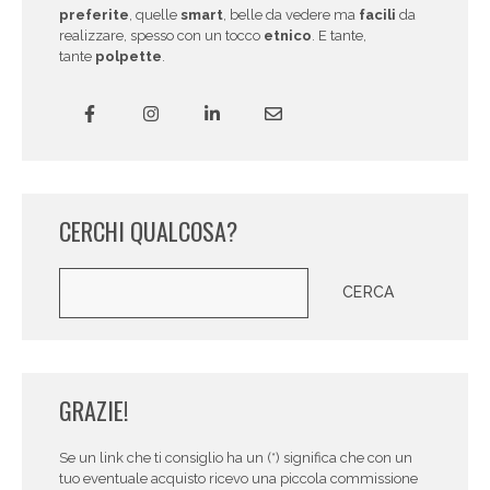
preferite
, quelle
smart
, belle da vedere ma
facili
da
realizzare, spesso con un tocco
etnico
. E tante,
tante
polpette
.
CERCHI QUALCOSA?
Cerca
CERCA
GRAZIE!
Se un link che ti consiglio ha un (*) significa che con un
tuo eventuale acquisto ricevo una piccola commissione