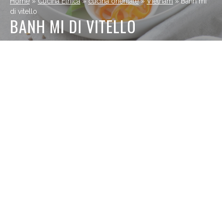
Home
»
Cucina Etnica
»
cucina orientale
»
Vietnam
»
Banh mi
di vitello
BANH MI DI VITELLO