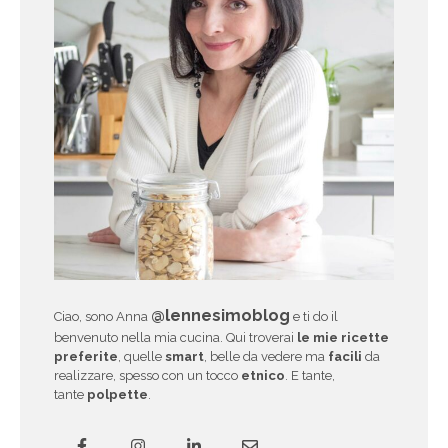
@lennesimoblog
Ciao, sono Anna
e ti do il
benvenuto nella mia cucina. Qui troverai
le mie ricette
preferite
, quelle
smart
, belle da vedere ma
facili
da
realizzare, spesso con un tocco
etnico
. E tante,
tante
polpette
.