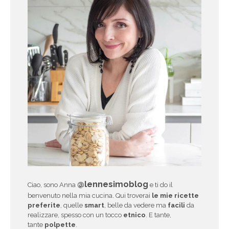
@lennesimoblog
Ciao, sono Anna
e ti do il
benvenuto nella mia cucina. Qui troverai
le mie ricette
preferite
, quelle
smart
, belle da vedere ma
facili
da
realizzare, spesso con un tocco
etnico
. E tante,
tante
polpette
.