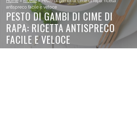
Home
»
Ricette
»
Pesto di gambi di cime di rapa: ricetta
antispreco facile e veloce
PESTO DI GAMBI DI CIME DI
RAPA: RICETTA ANTISPRECO
FACILE E VELOCE