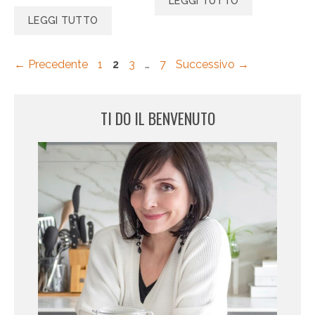
LEGGI TUTTO
LEGGI TUTTO
Pagina
Pagina
Pagina
Pagina
←
Precedente
1
2
3
…
7
Successivo
→
TI DO IL BENVENUTO