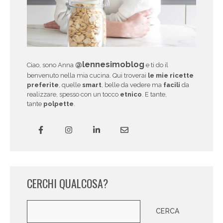
@lennesimoblog
Ciao, sono Anna
e ti do il
benvenuto nella mia cucina. Qui troverai
le mie ricette
preferite
, quelle
smart
, belle da vedere ma
facili
da
realizzare, spesso con un tocco
etnico
. E tante,
tante
polpette
.
CERCHI QUALCOSA?
Cerca
CERCA