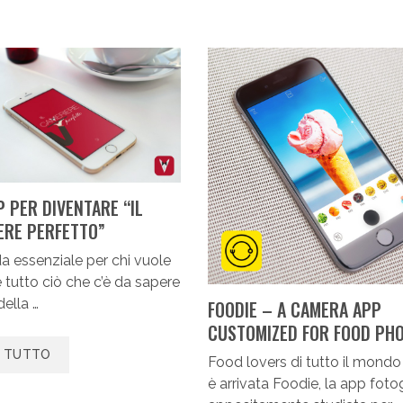
 PER DIVENTARE “IL
ERE PERFETTO”
a essenziale per chi vuole
 tutto ciò che c’è da sapere
della …
FOODIE – A CAMERA APP
CUSTOMIZED FOR FOOD PH
I TUTTO
Food lovers di tutto il mondo 
è arrivata Foodie, la app foto