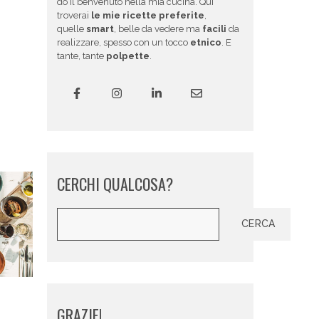
do il benvenuto nella mia cucina. Qui
troverai
le mie ricette preferite
,
quelle
smart
, belle da vedere ma
facili
da
realizzare, spesso con un tocco
etnico
. E
tante, tante
polpette
.
CERCHI QUALCOSA?
Cerca
CERCA
GRAZIE!