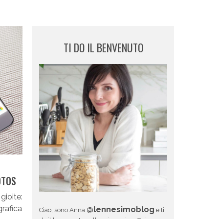
TI DO IL BENVENUTO
OTOS
gioite:
grafica
@lennesimoblog
Ciao, sono Anna
e ti