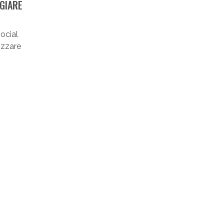
GGIARE
ocial
izzare