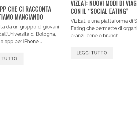
VIZEAT: NUOVI MODI DI VIA
APP CHE CI RACCONTA
CON IL “SOCIAL EATING”
TIAMO MANGIANDO
VizEat, è una piattaforma di S
ta da un gruppo di giovani
Eating che permette di organ
dell’Università di Bologna,
pranzi, cene o brunch …
a app per iPhone …
LEGGI TUTTO
I TUTTO