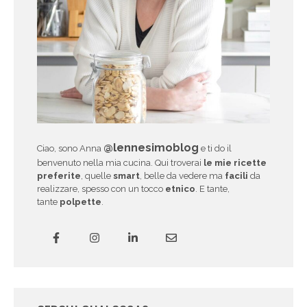
@lennesimoblog
Ciao, sono Anna
e ti do il
benvenuto nella mia cucina. Qui troverai
le mie ricette
preferite
, quelle
smart
, belle da vedere ma
facili
da
realizzare, spesso con un tocco
etnico
. E tante,
tante
polpette
.