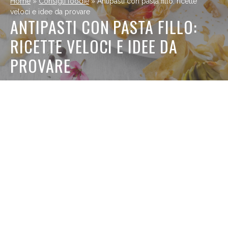
Home
»
Consigli foodie
»
Antipasti con pasta fillo: ricette
veloci e idee da provare
ANTIPASTI CON PASTA FILLO:
RICETTE VELOCI E IDEE DA
PROVARE