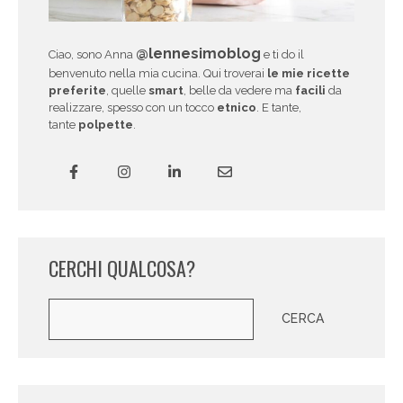
@lennesimoblog
Ciao, sono Anna
e ti do il
benvenuto nella mia cucina. Qui troverai
le mie ricette
preferite
, quelle
smart
, belle da vedere ma
facili
da
realizzare, spesso con un tocco
etnico
. E tante,
tante
polpette
.
CERCHI QUALCOSA?
Cerca
CERCA