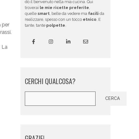
do il benvenuto nella mia cucina. Qui
troverai
le mie ricette preferite
,
quelle
smart
, belle da vedere ma
facili
da
realizzare, spesso con un tocco
etnico
. E
à per
tante, tante
polpette
.
rassi.
. La
CERCHI QUALCOSA?
Cerca
CERCA
GRAZIE!