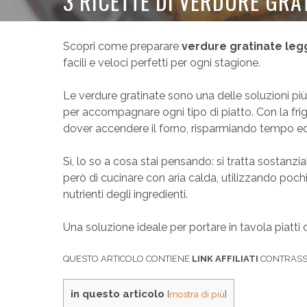
3 RICETTE DI VERDURE GRAT
Scopri come preparare
verdure gratinate legg
facili e veloci perfetti per ogni stagione.
Le verdure gratinate sono una delle soluzioni più 
per accompagnare ogni tipo di piatto. Con la frig
dover accendere il forno, risparmiando tempo ed
Sì, lo so a cosa stai pensando: si tratta sostanz
però di cucinare con aria calda, utilizzando pochi
nutrienti degli ingredienti.
Una soluzione ideale per portare in tavola piatti 
QUESTO ARTICOLO CONTIENE
LINK AFFILIATI
CONTRASSE
in questo articolo
[
mostra di più
]