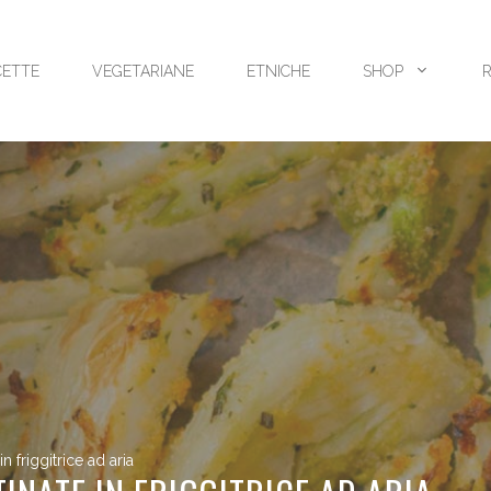
CETTE
VEGETARIANE
ETNICHE
SHOP
in friggitrice ad aria