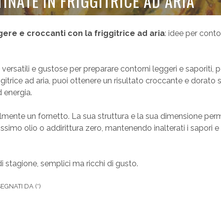
INATE IN FRIGGITRICE AD ARIA
ere e croccanti con la friggitrice ad aria
: idee per conto
versatili e gustose per preparare contorni leggeri e saporiti, p
gitrice ad aria, puoi ottenere un risultato croccante e dorato
 energia.
ialmente un fornetto. La sua struttura e la sua dimensione per
ssimo olio o addirittura zero, mantenendo inalterati i sapori e 
di stagione, semplici ma ricchi di gusto.
GNATI DA (*)