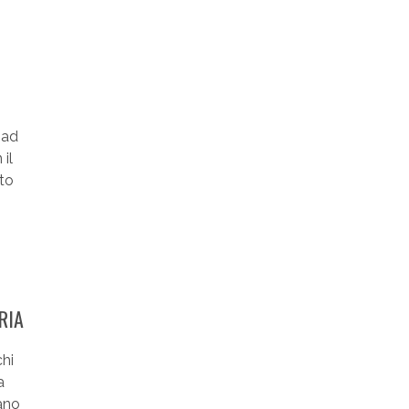
e ad
il
to
RIA
hi
a
ano