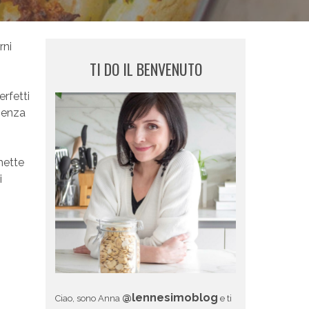
rni
TI DO IL BENVENUTO
erfetti
 senza
mette
i
@lennesimoblog
Ciao, sono Anna
e ti