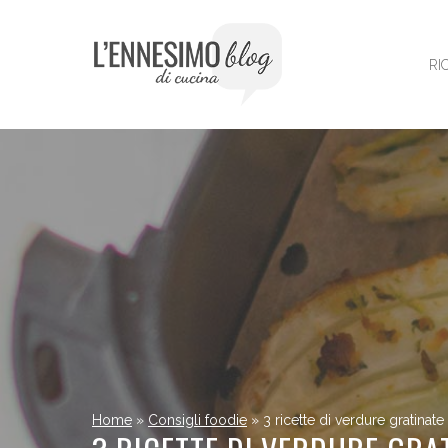
Vai
al
contenuto
RI
Home
»
Consigli foodie
»
3 ricette di verdure gratinate 