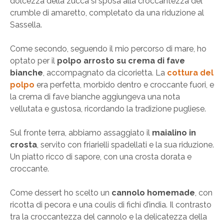
dolcezza della zucca si sposa alla croccantezza del
crumble di amaretto, completato da una riduzione al
Sassella.
Come secondo, seguendo il mio percorso di mare, ho
optato per il
polpo arrosto su crema di fave
bianche
, accompagnato da cicorietta. La
cottura del
polpo
era perfetta, morbido dentro e croccante fuori, e
la crema di fave bianche aggiungeva una nota
vellutata e gustosa, ricordando la tradizione pugliese.
Sul fronte terra, abbiamo assaggiato il
maialino in
crosta
, servito con friarielli spadellati e la sua riduzione.
Un piatto ricco di sapore, con una crosta dorata e
croccante.
Come dessert ho scelto un
cannolo homemade
, con
ricotta di pecora e una coulis di fichi d’india. Il contrasto
tra la croccantezza del cannolo e la delicatezza della