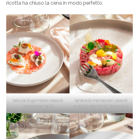
ricotta ha chiuso la cena in modo perfetto.
battuta di gambero rosso di
tartare di manzo con uovo di
Mazara del Vallo
quaglia, capperi di Pantelleria