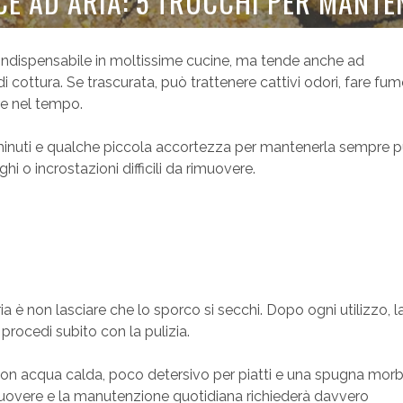
CE AD ARIA: 5 TRUCCHI PER MANTE
 indispensabile in moltissime cucine, ma tende anche ad
i cottura. Se trascurata, può trattenere cattivi odori, fare fu
ire nel tempo.
inuti e qualche piccola accortezza per mantenerla sempre pu
hi o incrostazioni difficili da rimuovere.
ria è non lasciare che lo sporco si secchi. Dopo ogni utilizzo, l
 procedi subito con la pulizia.
 con acqua calda, poco detersivo per piatti e una spugna morbi
rimuovere e la manutenzione quotidiana richiederà davvero