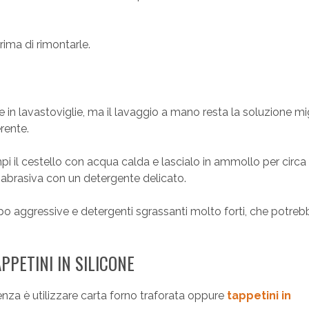
rima di rimontarle.
e in lavastoviglie, ma il lavaggio a mano resta la soluzione mi
rente.
iempi il cestello con acqua calda e lascialo in ammollo per circa
brasiva con un detergente delicato.
po aggressive e detergenti sgrassanti molto forti, che potreb
PPETINI IN SILICONE
enza è utilizzare carta forno traforata oppure
tappetini in