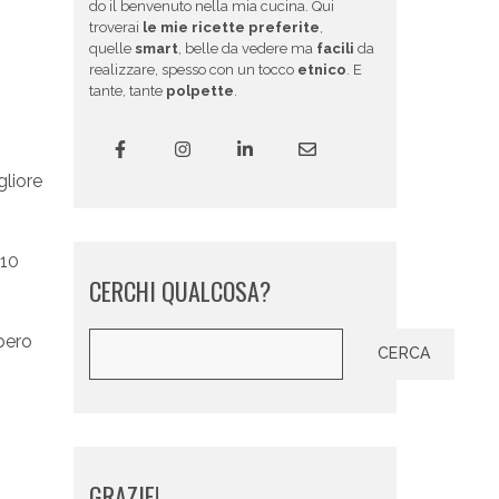
do il benvenuto nella mia cucina. Qui
troverai
le mie ricette preferite
,
quelle
smart
, belle da vedere ma
facili
da
realizzare, spesso con un tocco
etnico
. E
tante, tante
polpette
.
gliore
 10
CERCHI QUALCOSA?
Cerca
bero
CERCA
GRAZIE!