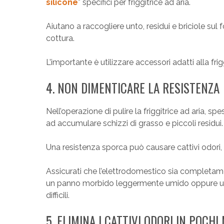
silicone
* specifici per friggitrice ad aria.
Aiutano a raccogliere unto, residui e briciole su
cottura.
L’importante è utilizzare accessori adatti alla fri
4. NON DIMENTICARE LA RESISTENZA
Nell’operazione di pulire la friggitrice ad aria, s
ad accumulare schizzi di grasso e piccoli residui.
Una resistenza sporca può causare cattivi odori, 
Assicurati che l’elettrodomestico sia completam
un panno morbido leggermente umido oppure util
difficili.
5. ELIMINA I CATTIVI ODORI IN POCHI