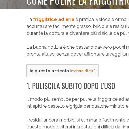
COME PULIRE LA FRIGGITRI
La
friggitrice ad aria
è pratica, veloce e ormai
accumulare facilmente grasso, briciole e residui d
durante la cottura e diventare più difficile da pul
La buona notizia è che bastano davvero pochi m
pronta all’uso, senza dover affrontare lavaggi lung
in questo articolo
[
mostra di più
]
1. PULISCILA SUBITO DOPO L’USO
Il modo più semplice per pulire la friggitrice ad a
intiepidire cestello e griglia per qualche minuto e
I residui ancora morbidi si eliminano facilmente
questo modo eviterai incrostazioni difficili da 