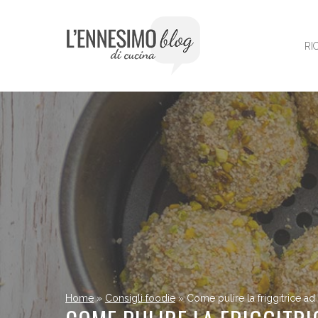
Vai
al
contenuto
RI
Home
»
Consigli foodie
»
Come pulire la friggitrice ad 