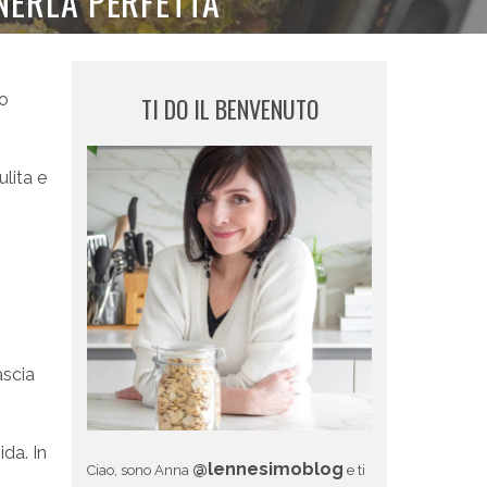
NERLA PERFETTA
mo
TI DO IL BENVENUTO
lita e
ascia
da. In
@lennesimoblog
Ciao, sono Anna
e ti