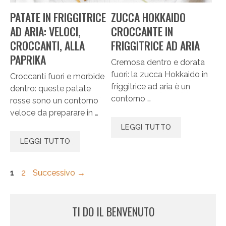
PATATE IN FRIGGITRICE
ZUCCA HOKKAIDO
AD ARIA: VELOCI,
CROCCANTE IN
CROCCANTI, ALLA
FRIGGITRICE AD ARIA
PAPRIKA
Cremosa dentro e dorata
fuori: la zucca Hokkaido in
Croccanti fuori e morbide
friggitrice ad aria è un
dentro: queste patate
contorno …
rosse sono un contorno
veloce da preparare in …
LEGGI TUTTO
LEGGI TUTTO
Pagina
Pagina
1
2
Successivo
→
TI DO IL BENVENUTO