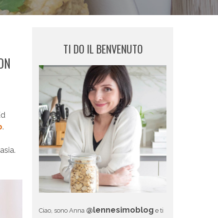
TI DO IL BENVENUTO
NON
Ed
b
.
asia.
@lennesimoblog
Ciao, sono Anna
e ti