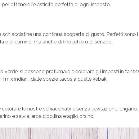
per ottenere l’elasticità perfetta di ogni impasto.
 schiacciatine una continua scoperta di gusto. Perfetti sono i
ella e di cumino, ma anche di finocchio o di senape.
co o verde, si possono profumare e colorare gli impasti in tanti
 i mix indiani, dalle spezie tacos a quelle kebak.
colorare le nostre schiacchiatine senza lievitazione: origano,
no e salvia, erba cipollina e aglio orsino.