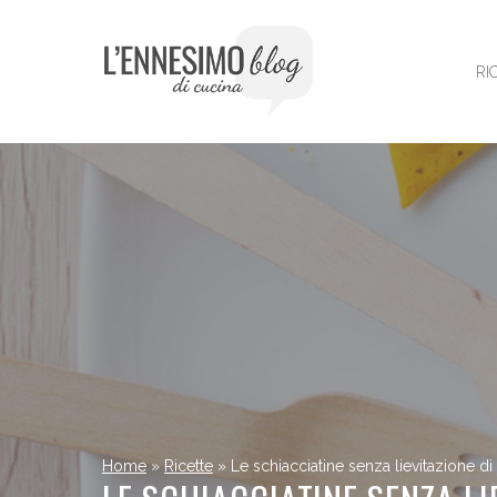
Vai
al
contenuto
RI
Home
»
Ricette
»
Le schiacciatine senza lievitazione di 