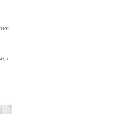
 semi
ssime