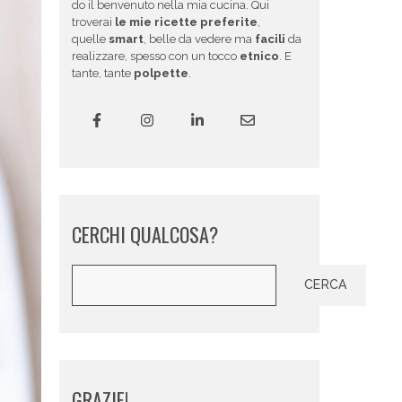
do il benvenuto nella mia cucina. Qui
troverai
le mie ricette preferite
,
quelle
smart
, belle da vedere ma
facili
da
realizzare, spesso con un tocco
etnico
. E
tante, tante
polpette
.
CERCHI QUALCOSA?
Cerca
CERCA
GRAZIE!