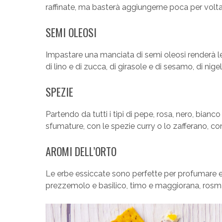
raffinate, ma basterà aggiungerne poca per volta 
SEMI OLEOSI
Impastare una manciata di semi oleosi renderà le
di lino e di zucca, di girasole e di sesamo, di nig
SPEZIE
Partendo da tutti i tipi di pepe, rosa, nero, bian
sfumature, con le spezie curry o lo zafferano, con
AROMI DELL’ORTO
Le erbe essiccate sono perfette per profumare e 
prezzemolo e basilico, timo e maggiorana, rosmari