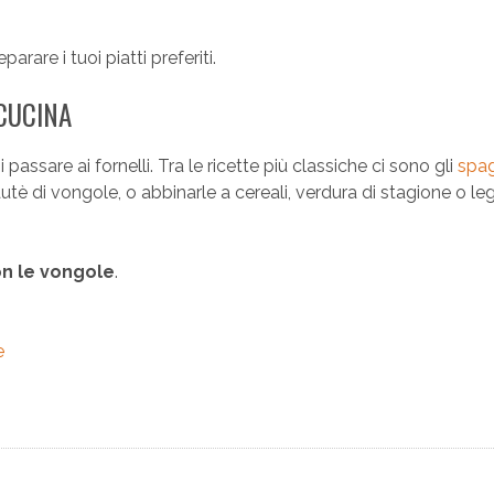
rare i tuoi piatti preferiti.
 CUCINA
passare ai fornelli. Tra le ricette più classiche ci sono gli
spag
utè di vongole, o abbinarle a cereali, verdura di stagione o l
on le vongole
.
e