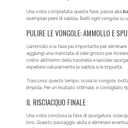
Una volta completata questa fase, passa alla
ba
esemplari pieni di sabbia. Batti ogni vongola su un
PULIRE LE VONGOLE: AMMOLLO E SP
L’ammollo è la fase più importante per eliminare
aggiungi una manciata di sale grosso per ricrear
colino all’interno della bacinella e lasciale spu
espellere naturalmente la sabbia e le impurità.
Trascorso questo tempo, scola le vongole, butta l
limpida. Per un risultato ottimale, è consigliato r
IL RISCIACQUO FINALE
Una volta conclusa la fase di spurgatura, sciac
loro. Questo passaggio aiuta a eliminare eventuali