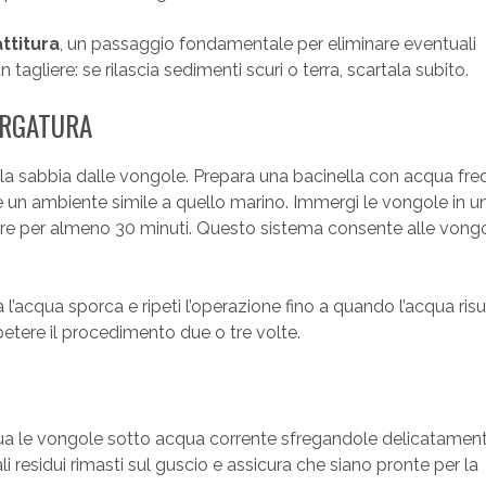
ttitura
, un passaggio fondamentale per eliminare eventuali
 tagliere: se rilascia sedimenti scuri o terra, scartala subito.
URGATURA
 la sabbia dalle vongole. Prepara una bacinella con acqua fre
e un ambiente simile a quello marino. Immergi le vongole in u
rgare per almeno 30 minuti. Questo sistema consente alle vongo
’acqua sporca e ripeti l’operazione fino a quando l’acqua risu
ipetere il procedimento due o tre volte.
qua le vongole sotto acqua corrente sfregandole delicatament
 residui rimasti sul guscio e assicura che siano pronte per la