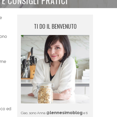
E CONSIGLI PRATICI
e
TI DO IL BENVENUTO
tono
come
sco ed
@lennesimoblog
Ciao, sono Anna
e ti