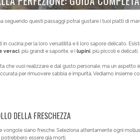
LLA PERFEZIONE: GUIDA COMPLETA 
a seguendo questi passaggi potrai gustare i tuoi piatti di mar
 in cucina per la loro versatilità e il loro sapore delicato. Esis
e veraci
, più grandi e saporite, e i
lupini
, più piccoli e delicati.
tta che vuoi realizzare e dal gusto personale, ma un aspetto è
 accurata per rimuovere sabbia e impurità. Vediamo insieme 
OLLO DELLA FRESCHEZZA
e le vongole siano fresche. Seleziona attentamente ogni mollu
é potrebbero essere già morti.