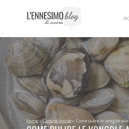
Vai
al
contenuto
RI
Home
»
Consigli foodie
»
Come pulire le vongole alla 