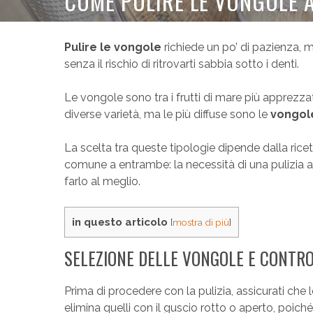
COME PULIRE LE VONGOLE A
Pulire le vongole
richiede un po’ di pazienza, m
senza il rischio di ritrovarti sabbia sotto i denti.
Le vongole sono tra i frutti di mare più apprezzati
diverse varietà, ma le più diffuse sono le
vongol
La scelta tra queste tipologie dipende dalla rice
comune a entrambe: la necessità di una pulizia
farlo al meglio.
in questo articolo
[
mostra di più
]
SELEZIONE DELLE VONGOLE E CONTR
Prima di procedere con la pulizia, assicurati ch
elimina quelli con il guscio rotto o aperto, poich