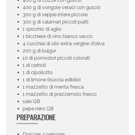
400 g di cozze con guscio
400 g di vongole veraci con guscio
300 g di seppie intere piccole
300 g di calamari piccoli puliti
1 spicchio di aglio
1 bicchiere di vino bianco secco
4 cucchiai di olio extra vergine d'oliva
200 g di bulgur
10 di pomodori piccoli colorati
1 di cetrioli
1 di cipollotto
1 di limone (buccia edibile)
1 mazzetto di menta fresca
1 mazzetto di prezzemolo fresco
sale QB
pepe nero QB
PREPARAZIONE
Dosi per 4 persone