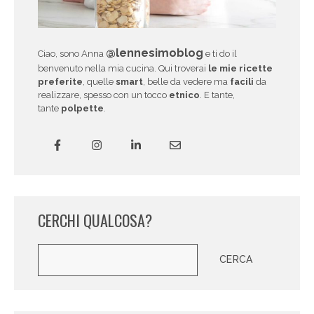
@lennesimoblog
Ciao, sono Anna
e ti do il
benvenuto nella mia cucina. Qui troverai
le mie ricette
preferite
, quelle
smart
, belle da vedere ma
facili
da
realizzare, spesso con un tocco
etnico
. E tante,
tante
polpette
.
CERCHI QUALCOSA?
Cerca
CERCA