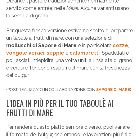
Durante il pasto è tradizionalmente normalmente
servito come entrée, nelle
Meze
. Alcune varianti usano
la semola di grano.
Per questa fresca versione estiva ho scelto di preparare
un tabulè ai frutti di mare, con una selezione di
molluschi di Sapore di Mare
e in particolare
cozze
,
vongole veraci
,
seppie
e
calamaretti
. Spadellati e
poi lasciati intiepidire, una volta uniti all’insalata di grano
e verdure, fondono i sapori del mare con la freschezza
del bulgur.
(POST REALIZZATO IN COLLABORAZIONE CON
SAPORE DI MARE
)
L’IDEA IN PIÙ PER IL TUO TABOULÈ AI
FRUTTI DI MARE
Per rendere questo piatto sempre diverso, puoi variare
il formato del bulgur, esplorando le lavorazioni più fini o