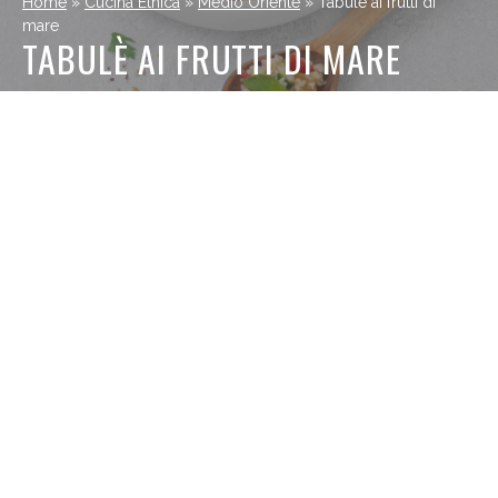
Home
»
Cucina Etnica
»
Medio Oriente
»
Tabulè ai frutti di
mare
TABULÈ AI FRUTTI DI MARE