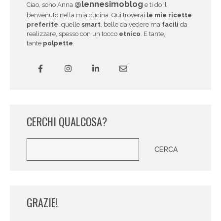
@lennesimoblog
Ciao, sono Anna
e ti do il
benvenuto nella mia cucina. Qui troverai
le mie ricette
preferite
, quelle
smart
, belle da vedere ma
facili
da
realizzare, spesso con un tocco
etnico
. E tante,
tante
polpette
.
CERCHI QUALCOSA?
Cerca
CERCA
GRAZIE!