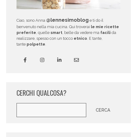
@lennesimoblog
Ciao, sono Anna
e ti do il
benvenuto nella mia cucina. Qui troverai
le mie ricette
preferite
, quelle
smart
, belle da vedere ma
facili
da
realizzare, spesso con un tocco
etnico
. E tante,
tante
polpette
.
CERCHI QUALCOSA?
Cerca
CERCA