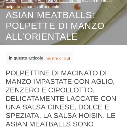
Home
»
Ricette
»
Antipasti veloci e sfiziosi
»
Asian meatballs:
polpette di manzo all’orientale
ASIAN MEATBALLS:
POLPETTE DI MANZO
ALL’ORIENTALE
in questo articolo
[
mostra di più
]
POLPETTINE DI MACINATO DI
MANZO IMPASTATE CON AGLIO,
ZENZERO E CIPOLLOTTO,
DELICATAMENTE LACCATE CON
UNA SALSA CINESE, DOLCE E
SPEZIATA, LA SALSA HOISIN. LE
ASIAN MEATBALLS SONO