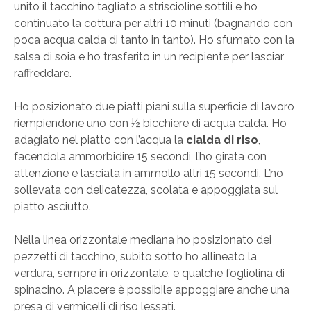
unito il tacchino tagliato a striscioline sottili e ho
continuato la cottura per altri 10 minuti (bagnando con
poca acqua calda di tanto in tanto). Ho sfumato con la
salsa di soia e ho trasferito in un recipiente per lasciar
raffreddare.
Ho posizionato due piatti piani sulla superficie di lavoro
riempiendone uno con ½ bicchiere di acqua calda. Ho
adagiato nel piatto con l’acqua la
cialda di riso
,
facendola ammorbidire 15 secondi, l’ho girata con
attenzione e lasciata in ammollo altri 15 secondi. L’ho
sollevata con delicatezza, scolata e appoggiata sul
piatto asciutto.
Nella linea orizzontale mediana ho posizionato dei
pezzetti di tacchino, subito sotto ho allineato la
verdura, sempre in orizzontale, e qualche fogliolina di
spinacino. A piacere è possibile appoggiare anche una
presa di vermicelli di riso lessati.