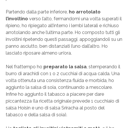
Partendo dalla parte inferiore,
ho arrotolato
l’involtino
verso l’alto, fermandomi una volta superati il
ripieno, ho ripiegato all’interno i lembi laterali e richiuso
arrotolando anche l’ultima parte. Ho composto tutti gli
involtini ripetendo questi passaggi, appoggiandoli su un
panno asciutto, ben distanziati l’uno dall’altro. Ho
lasciato riposare almeno un’ora.
Nel frattempo ho
preparato la salsa
, stemperando il
burro di arachidi con 1 o 2 cucchiai di acqua calda. Una
volta ottenuta una consistenza fluida e morbida, ho
aggiunto la salsa di soia, continuando a mescolare.
Infine ho aggiunto il tabasco a piacere per dare
piccantezza (la ricetta originale prevede 1 cucchiaio di
salsa Hoisin e uno di salsa Sriracha al posto del
tabasco e della salsa di soia).