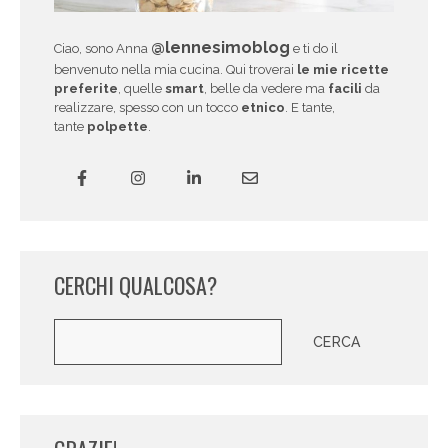
@lennesimoblog
Ciao, sono Anna
e ti do il
benvenuto nella mia cucina. Qui troverai
le mie ricette
preferite
, quelle
smart
, belle da vedere ma
facili
da
realizzare, spesso con un tocco
etnico
. E tante,
tante
polpette
.
CERCHI QUALCOSA?
Cerca
CERCA