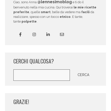
@lennesimoblog
Ciao, sono Anna
e ti do il
benvenuto nella mia cucina. Qui troverai
le mie ricette
preferite
, quelle
smart
, belle da vedere ma
facili
da
realizzare, spesso con un tocco
etnico
. E tante,
tante
polpette
.
CERCHI QUALCOSA?
Cerca
CERCA
GRAZIE!