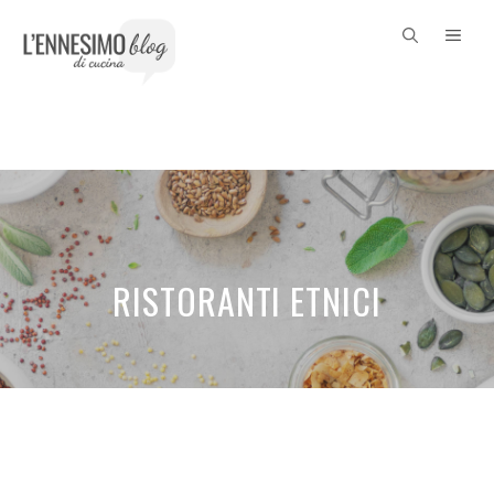
Vai
ME
al
contenuto
RISTORANTI ETNICI