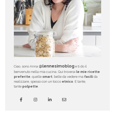
@lennesimoblog
Ciao, sono Anna
e ti do il
benvenuto nella mia cucina. Qui troverai
le mie ricette
preferite
, quelle
smart
, belle da vedere ma
facili
da
realizzare, spesso con un tocco
etnico
. E tante,
tante
polpette
.