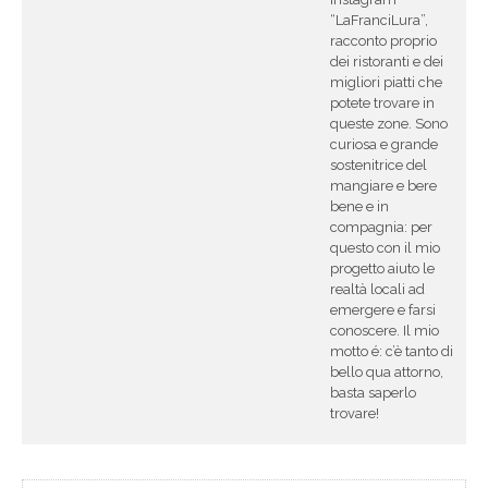
“LaFranciLura”,
racconto proprio
dei ristoranti e dei
migliori piatti che
potete trovare in
queste zone. Sono
curiosa e grande
sostenitrice del
mangiare e bere
bene e in
compagnia: per
questo con il mio
progetto aiuto le
realtà locali ad
emergere e farsi
conoscere. Il mio
motto é: c’è tanto di
bello qua attorno,
basta saperlo
trovare!