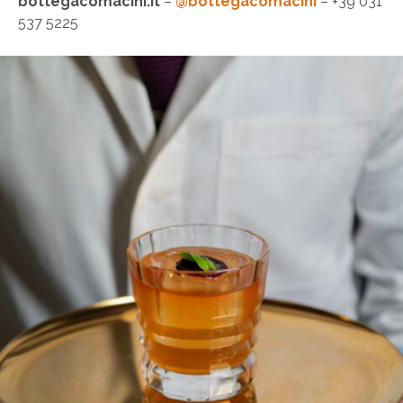
bottegacomacini.it
–
@bottegacomacini
– +39 031
537 5225