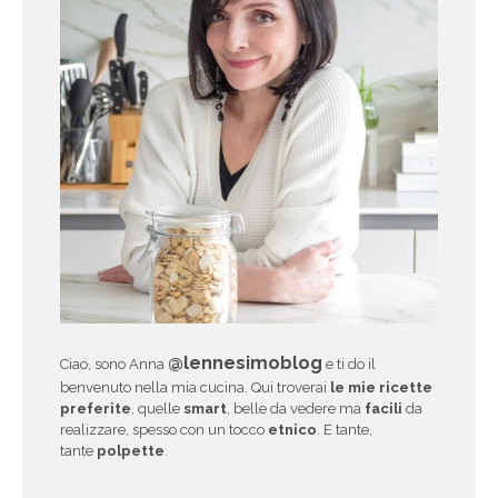
@lennesimoblog
Ciao, sono Anna
e ti do il
benvenuto nella mia cucina. Qui troverai
le mie ricette
preferite
, quelle
smart
, belle da vedere ma
facili
da
realizzare, spesso con un tocco
etnico
. E tante,
tante
polpette
.