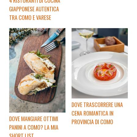
4 RISTORANTI DI CUCINA
GIAPPONESE AUTENTICA
TRA COMO E VARESE
DOVE TRASCORRERE UNA
CENA ROMANTICA IN
DOVE MANGIARE OTTIMI
PROVINCIA DI COMO
PANINI A COMO? LA MIA
SHORT LIST