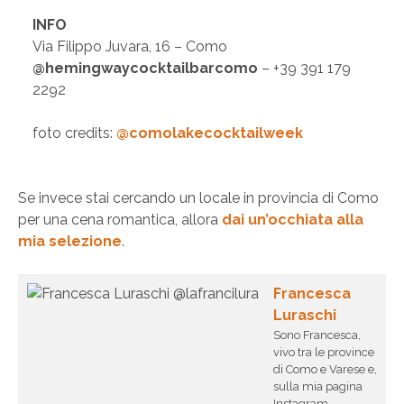
INFO
Via Filippo Juvara, 16 – Como
@hemingwaycocktailbarcomo
– +39 391 179
2292
foto credits:
@comolakecocktailweek
Se invece stai cercando un locale in provincia di Como
per una cena romantica, allora
dai un’occhiata alla
mia selezione
.
Francesca
Luraschi
Sono Francesca,
vivo tra le province
di Como e Varese e,
sulla mia pagina
Instagram