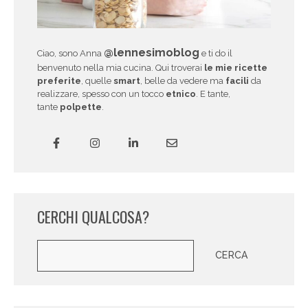
@lennesimoblog
Ciao, sono Anna
e ti do il
benvenuto nella mia cucina. Qui troverai
le mie ricette
preferite
, quelle
smart
, belle da vedere ma
facili
da
realizzare, spesso con un tocco
etnico
. E tante,
tante
polpette
.
CERCHI QUALCOSA?
Cerca
CERCA