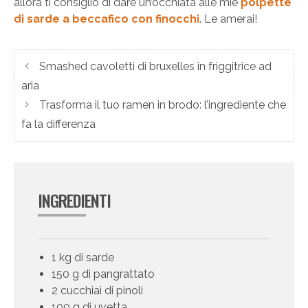
allora ti consiglio di dare un’occhiata alle mie
polpette
di sarde a beccafico con finocchi
. Le amerai!
Smashed cavoletti di bruxelles in friggitrice ad
aria
Trasforma il tuo ramen in brodo: l’ingrediente che
fa la differenza
INGREDIENTI
1 kg di sarde
150 g di pangrattato
2 cucchiai di pinoli
100 g di uvetta