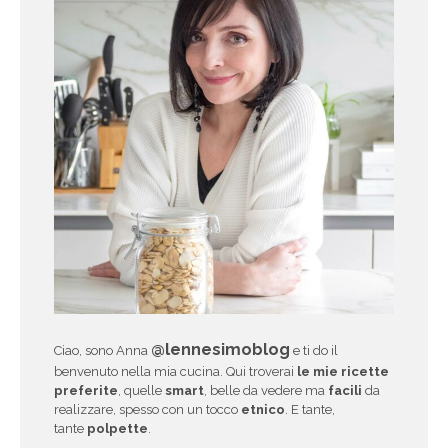
@lennesimoblog
Ciao, sono Anna
e ti do il
benvenuto nella mia cucina. Qui troverai
le mie ricette
preferite
, quelle
smart
, belle da vedere ma
facili
da
realizzare, spesso con un tocco
etnico
. E tante,
tante
polpette
.