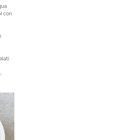
cqua
oi con
0
lati,
.