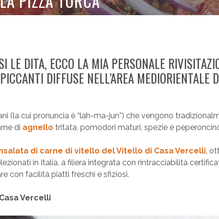
LA PIZZA TURCA
 LE DITA, ECCO LA MIA PERSONALE RIVISITAZI
 PICCANTI DIFFUSE NELL’AREA MEDIORIENTALE 
pani (la cui pronuncia è “lah-ma-jun”) che vengono tradizional
arne di
agnello
tritata, pomodori maturi, spezie e peperoncin
’insalata di carne di vitello del Vitello di Casa Vercelli
, o
elezionati in Italia, a filiera integrata con rintracciabilità certifica
on facilità piatti freschi e sfiziosi.
 Casa Vercelli