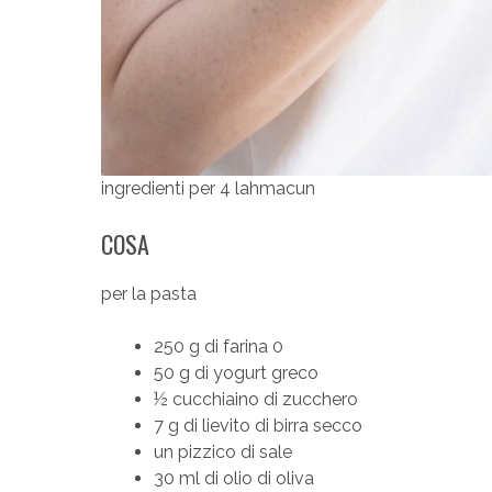
ingredienti per 4 lahmacun
COSA
per la pasta
250 g di farina 0
50 g di yogurt greco
½ cucchiaino di zucchero
7 g di lievito di birra secco
un pizzico di sale
30 ml di olio di oliva