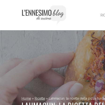
Vai
al
contenuto
RI
Home
»
Ricette
»
Lahmacun: la ricetta della pizza turca