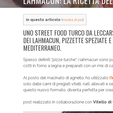
LAHMACUN: LA RICETTA DEL
in questo articolo
[
mostra di più
]
UNO STREET FOOD TURCO DA LECCARSI
DEI LAHMACUN, PIZZETTE SPEZIATE E
MEDITERRANEO.
Spesso definiti “pizze turche”, i lahmacun sono 
cotti in forno a legna e preparati con un mix di c
Al posto del macinato di agnello, ho utilizzato
l
solo dalle carni di pregiati vitelli, nati, allevati e s
questo nuovo formato, diventa perfetta per creare c
post realizzato in collaborazione con
Vitello di