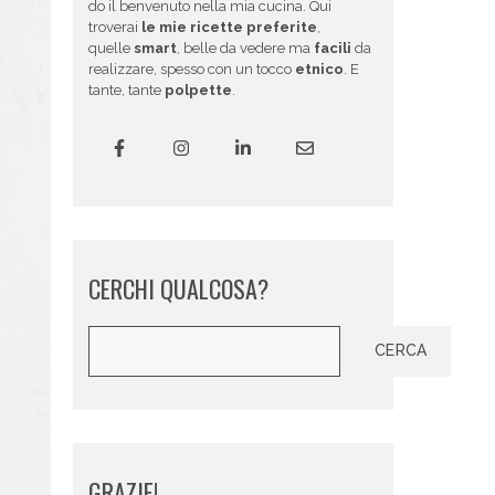
do il benvenuto nella mia cucina. Qui
troverai
le mie ricette preferite
,
quelle
smart
, belle da vedere ma
facili
da
realizzare, spesso con un tocco
etnico
. E
tante, tante
polpette
.
CERCHI QUALCOSA?
Cerca
CERCA
GRAZIE!