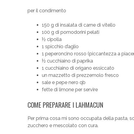
per il condimento
150 g di insalata di carne di vitello
100 g di pomodorini pelati
½ cipolla
1 spicchio d’aglio
1 peperoncino rosso (piccantezza a piace
½ cucchiaino di paprika
1 cucchiaino di origano essiccato
un mazzetto di prezzemolo fresco
sale e pepe nero qb
fette di limone per servire
COME PREPARARE I LAHMACUN
Per prima cosa mi sono occupata della pasta, scio
zucchero e mescolato con cura.