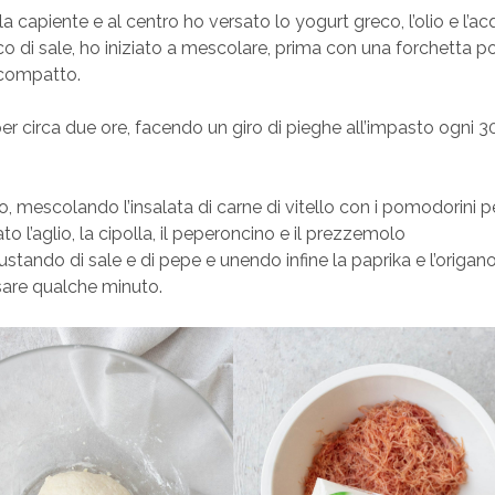
la capiente e al centro ho versato lo yogurt greco, l’olio e l’a
co di sale, ho iniziato a mescolare, prima con una forchetta p
 compatto.
er circa due ore, facendo un giro di pieghe all’impasto ogni 3
escolando l’insalata di carne di vitello con i pomodorini pe
o l’aglio, la cipolla, il peperoncino e il prezzemolo
stando di sale e di pepe e unendo infine la paprika e l’origano
sare qualche minuto.