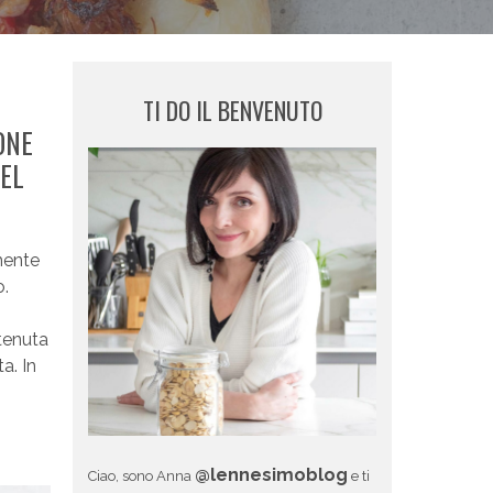
TI DO IL BENVENUTO
ONE
DEL
mente
o.
ttenuta
ta. In
@lennesimoblog
Ciao, sono Anna
e ti