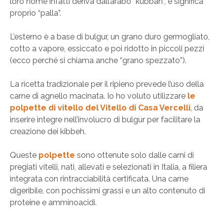
loro nome infatti deriva dall’arabo “kubbah”, e significa
proprio “palla”.
L’esterno è a base di bulgur, un grano duro germogliato,
cotto a vapore, essiccato e poi ridotto in piccoli pezzi
(ecco perché si chiama anche “grano spezzato”).
La ricetta tradizionale per il ripieno prevede l’uso della
carne di agnello macinata. Io ho voluto utilizzare
le
polpette di vitello del Vitello di Casa Vercelli
, da
inserire integre nell’involucro di bulgur per facilitare la
creazione dei kibbeh.
Queste
polpette
sono ottenute solo dalle carni di
pregiati vitelli, nati, allevati e selezionati in Italia, a filiera
integrata con rintracciabilità certificata. Una carne
digeribile, con pochissimi grassi e un alto contenuto di
proteine e amminoacidi.