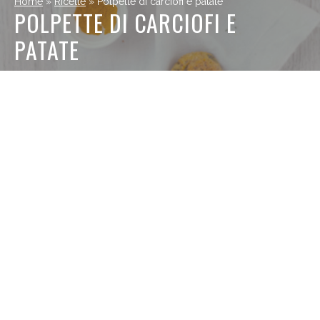
Home
»
Ricette
»
Polpette di carciofi e patate
POLPETTE DI CARCIOFI E
PATATE