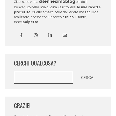
@lennesimoblog
Ciao, sono Anna
e ti do il
benvenuto nella mia cucina. Qui troverai
le mie ricette
preferite
, quelle
smart
, belle da vedere ma
facili
da
realizzare, spesso con un tocco
etnico
. E tante,
tante
polpette
.
CERCHI QUALCOSA?
Cerca
CERCA
GRAZIE!