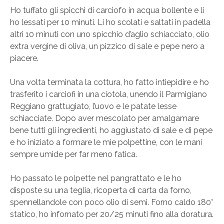
Ho tuffato gli spicchi di carciofo in acqua bollente e li
ho lessati per 10 minuti. Li ho scolati e saltati in padella
altri 10 minuti con uno spicchio d’aglio schiacciato, olio
extra vergine di oliva, un pizzico di sale e pepe nero a
piacere.
Una volta terminata la cottura, ho fatto intiepidire e ho
trasferito i carciofi in una ciotola, unendo il Parmigiano
Reggiano grattugiato, l’uovo e le patate lesse
schiacciate. Dopo aver mescolato per amalgamare
bene tutti gli ingredienti, ho aggiustato di sale e di pepe
e ho iniziato a formare le mie polpettine, con le mani
sempre umide per far meno fatica.
Ho passato le polpette nel pangrattato e le ho
disposte su una teglia, ricoperta di carta da forno,
spennellandole con poco olio di semi. Forno caldo 180°
statico, ho infornato per 20/25 minuti fino alla doratura.