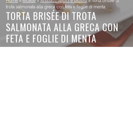
Home
»
Ricette
»
Antipasti veloci e sfiziosi
»
Torta brisée di
trota salmonata alla greca con feta e foglie di menta
TORTA BRISÉE DI TROTA
SALMONATA ALLA GRECA CON
FETA E FOGLIE DI MENTA