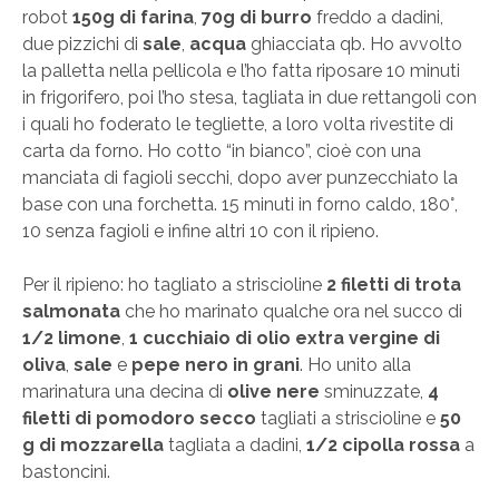
robot
150g di farina
,
70g di burro
freddo a dadini,
due pizzichi di
sale
,
acqua
ghiacciata qb. Ho avvolto
la palletta nella pellicola e l’ho fatta riposare 10 minuti
in frigorifero, poi l’ho stesa, tagliata in due rettangoli con
i quali ho foderato le tegliette, a loro volta rivestite di
carta da forno. Ho cotto “in bianco”, cioè con una
manciata di fagioli secchi, dopo aver punzecchiato la
base con una forchetta. 15 minuti in forno caldo, 180°,
10 senza fagioli e infine altri 10 con il ripieno.
Per il ripieno: ho tagliato a striscioline
2 filetti di trota
salmonata
che ho marinato qualche ora nel succo di
1/2 limone
,
1 cucchiaio di olio extra vergine di
oliva
,
sale
e
pepe nero in grani
. Ho unito alla
marinatura una decina di
olive nere
sminuzzate,
4
filetti di pomodoro secco
tagliati a striscioline e
50
g di mozzarella
tagliata a dadini,
1/2 cipolla rossa
a
bastoncini.