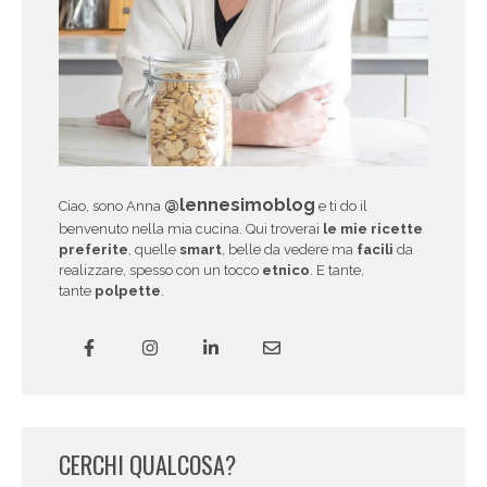
@lennesimoblog
Ciao, sono Anna
e ti do il
benvenuto nella mia cucina. Qui troverai
le mie ricette
preferite
, quelle
smart
, belle da vedere ma
facili
da
realizzare, spesso con un tocco
etnico
. E tante,
tante
polpette
.
CERCHI QUALCOSA?