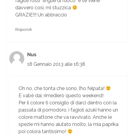
fagioli rossi “lingue di fuoco” e se viene
davvero così, mi stuzzica
GRAZIE!!! Un abbraccio
Rispondi
Nus
18 Gennaio 2013 alle 16:38
Oh no, che tonta che sono, l’ho felpata!
E vabè dai, rimedierò questo weekend!
Per il colore ti consiglio di darci dentro con la
passata di pomodoro, i fagioli azuki hanno un
colore mattone che va ravvivato. Anche le
spezie mi hanno aiutato molto, la mia paprika
poi colora tantissimo!