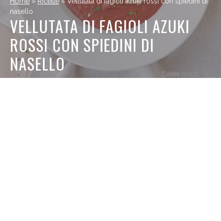
Home
»
Ricette
»
Vellutata di fagioli azuki rossi con spiedini di
nasello
VELLUTATA DI FAGIOLI AZUKI
ROSSI CON SPIEDINI DI
NASELLO