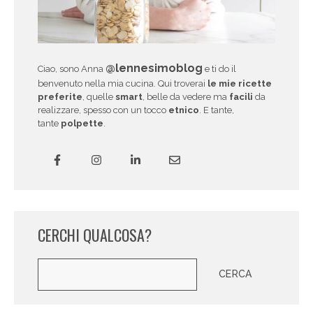
@lennesimoblog
Ciao, sono Anna
e ti do il
benvenuto nella mia cucina. Qui troverai
le mie ricette
preferite
, quelle
smart
, belle da vedere ma
facili
da
realizzare, spesso con un tocco
etnico
. E tante,
tante
polpette
.
CERCHI QUALCOSA?
Cerca
CERCA